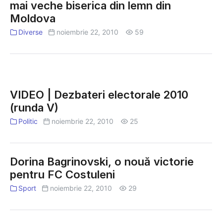
mai veche biserica din lemn din
Moldova
Diverse
noiembrie 22, 2010
59
VIDEO
|
VIDEO | Dezbateri electorale 2010
Dezbateri
(runda V)
electorale
2010
Politic
noiembrie 22, 2010
25
(runda
V)
Dorina Bagrinovski, o nouă victorie
pentru FC Costuleni
Sport
noiembrie 22, 2010
29