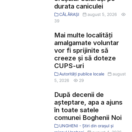
instalat
durata caniculei
în
CĂLĂRAȘI
august 5, 2026
centrul
39
orașului
Călărași
Mai multe localități
Mai
pe
multe
amalgamate voluntar
durata
localități
vor fi sprijinite să
caniculei
amalgamate
creeze și să doteze
voluntar
CUPS-uri
vor
Autorități publice locale
august
fi
5, 2026
29
sprijinite
să
După decenii de
După
creeze
decenii
așteptare, apa a ajuns
și
de
în toate satele
să
așteptare,
comunei Boghenii Noi
doteze
apa
UNGHENI - Știri din orașul și
CUPS-
a