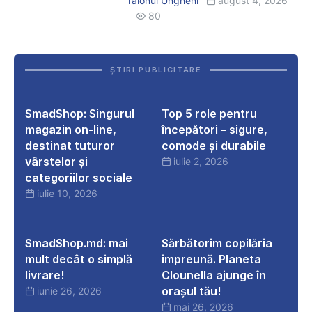
raionul Ungheni
august 4, 2026
uri
ajuns
80
în
toate
satele
ȘTIRI PUBLICITARE
comunei
SmadShop:
Top
Boghenii
Singurul
5
SmadShop: Singurul
Top 5 role pentru
Noi
magazin
role
magazin on-line,
începători – sigure,
on-
pentru
destinat tuturor
comode și durabile
line,
începători
vârstelor și
iulie 2, 2026
destinat
–
categoriilor sociale
tuturor
sigure,
iulie 10, 2026
vârstelor
comode
SmadShop.md:
Sărbătorim
și
și
mai
copilăria
SmadShop.md: mai
Sărbătorim copilăria
categoriilor
durabile
mult
împreună.
mult decât o simplă
împreună. Planeta
sociale
decât
Planeta
livrare!
Clounella ajunge în
o
Clounella
orașul tău!
iunie 26, 2026
simplă
ajunge
mai 26, 2026