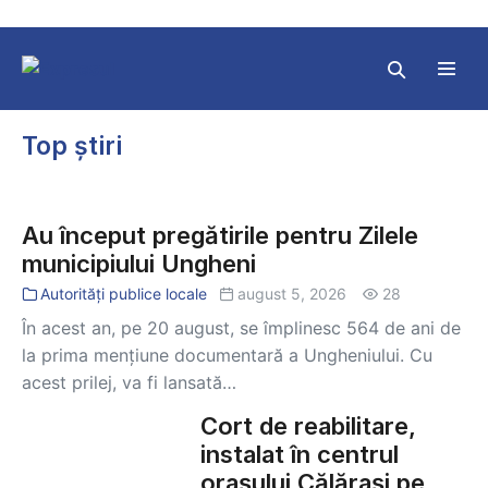
Skip
to
content
Search
Toggl
Toggle
Menu
Top știri
Au
început
Au început pregătirile pentru Zilele
pregătirile
municipiului Ungheni
pentru
Zilele
Autorități publice locale
august 5, 2026
28
municipiului
În acest an, pe 20 august, se împlinesc 564 de ani de
Ungheni
la prima mențiune documentară a Ungheniului. Cu
acest prilej, va fi lansată…
Cort de reabilitare,
Cort
de
instalat în centrul
reabilitare,
orașului Călărași pe