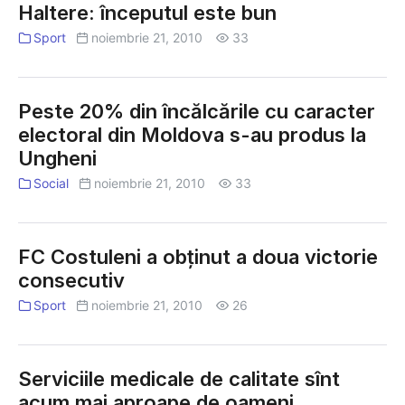
de
Haltere: începutul este bun
oameni
Sport
noiembrie 21, 2010
33
Peste 20% din încălcările cu caracter
electoral din Moldova s-au produs la
Ungheni
Social
noiembrie 21, 2010
33
FC Costuleni a obţinut a doua victorie
consecutiv
Sport
noiembrie 21, 2010
26
Serviciile medicale de calitate sînt
acum mai aproape de oameni