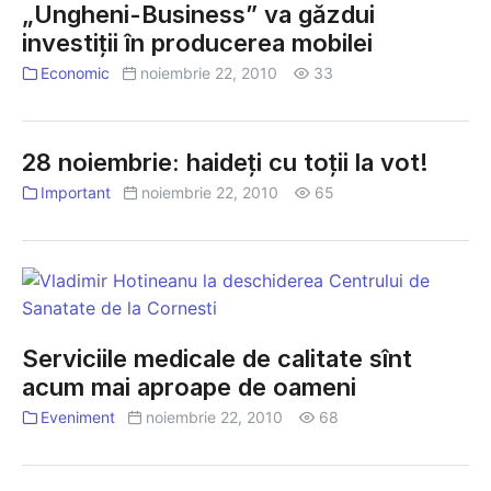
„Ungheni-Business” va găzdui
investiții în producerea mobilei
Economic
noiembrie 22, 2010
33
28 noiembrie: haideţi cu toţii la vot!
Important
noiembrie 22, 2010
65
Serviciile
medicale
de
Serviciile medicale de calitate sînt
calitate
acum mai aproape de oameni
sînt
acum
Eveniment
noiembrie 22, 2010
68
mai
aproape