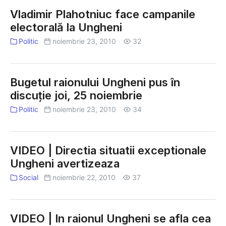
Vladimir Plahotniuc face campanile
electorală la Ungheni
Politic
noiembrie 23, 2010
32
Bugetul raionului Ungheni pus în
discuţie joi, 25 noiembrie
Politic
noiembrie 23, 2010
34
VIDEO | Directia situatii exceptionale
Ungheni avertizeaza
Social
noiembrie 22, 2010
37
VIDEO | In raionul Ungheni se afla cea