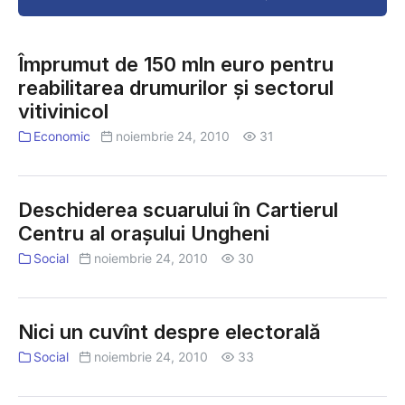
livrare!
în
orașul
tău!
Împrumut de 150 mln euro pentru
reabilitarea drumurilor şi sectorul
vitivinicol
Economic
noiembrie 24, 2010
31
Deschiderea scuarului în Cartierul
Centru al oraşului Ungheni
Social
noiembrie 24, 2010
30
Nici un cuvînt despre electorală
Social
noiembrie 24, 2010
33