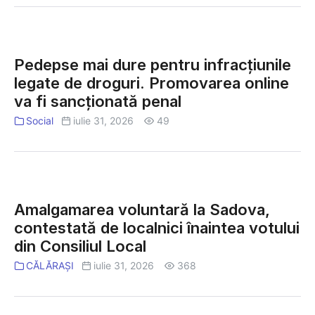
2033”
anul
școlar
Pedepse
2026–
mai
2027.
Pedepse mai dure pentru infracțiunile
dure
Când
legate de droguri. Promovarea online
pentru
vor
va fi sancționată penal
infracțiunile
fi
legate
Social
iulie 31, 2026
49
perioadele
de
de
droguri.
odihnă
Promovarea
Amalgamarea
online
voluntară
va
Amalgamarea voluntară la Sadova,
la
fi
contestată de localnici înaintea votului
Sadova,
sancționată
din Consiliul Local
contestată
penal
de
CĂLĂRAȘI
iulie 31, 2026
368
localnici
înaintea