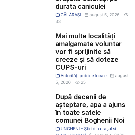
instalat
durata caniculei
în
CĂLĂRAȘI
august 5, 2026
centrul
33
orașului
Călărași
Mai multe localități
Mai
pe
multe
amalgamate voluntar
durata
localități
vor fi sprijinite să
caniculei
amalgamate
creeze și să doteze
voluntar
CUPS-uri
vor
Autorități publice locale
august
fi
5, 2026
25
sprijinite
să
După decenii de
După
creeze
decenii
așteptare, apa a ajuns
și
de
în toate satele
să
așteptare,
comunei Boghenii Noi
doteze
apa
UNGHENI - Știri din orașul și
CUPS-
a