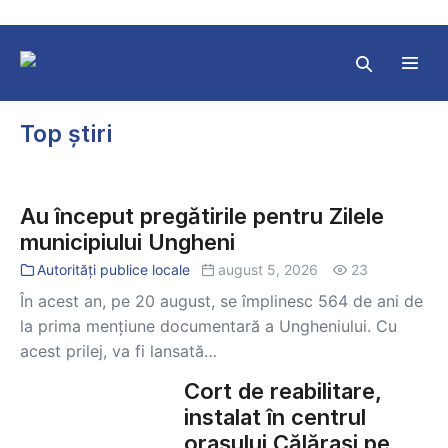
Skip
to
content
Search
Toggl
Toggle
Menu
Top știri
Au
început
Au început pregătirile pentru Zilele
pregătirile
municipiului Ungheni
pentru
Zilele
Autorități publice locale
august 5, 2026
23
municipiului
În acest an, pe 20 august, se împlinesc 564 de ani de
Ungheni
la prima mențiune documentară a Ungheniului. Cu
acest prilej, va fi lansată…
Cort de reabilitare,
Cort
de
instalat în centrul
reabilitare,
orașului Călărași pe