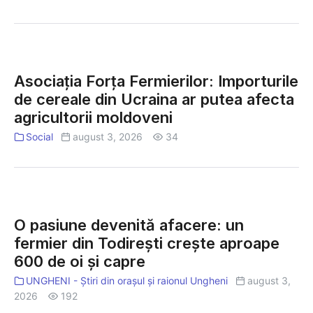
fotovoltaice
finanțate
de
Asociația
Guvernul
Forța
Chinei
Asociația Forța Fermierilor: Importurile
Fermierilor:
de cereale din Ucraina ar putea afecta
Importurile
agricultorii moldoveni
de
cereale
Social
august 3, 2026
34
din
Ucraina
ar
O
putea
pasiune
afecta
O pasiune devenită afacere: un
devenită
agricultorii
fermier din Todirești crește aproape
afacere:
moldoveni
600 de oi și capre
un
fermier
UNGHENI - Știri din orașul și raionul Ungheni
august 3,
din
2026
192