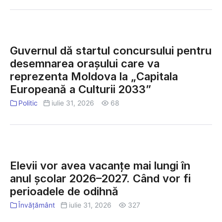
Todirești
crește
aproape
Guvernul
600
dă
Guvernul dă startul concursului pentru
de
startul
desemnarea orașului care va
oi
concursului
reprezenta Moldova la „Capitala
și
pentru
capre
Europeană a Culturii 2033”
desemnarea
orașului
Politic
iulie 31, 2026
68
care
va
reprezenta
Elevii
Moldova
vor
la
Elevii vor avea vacanțe mai lungi în
avea
„Capitala
anul școlar 2026–2027. Când vor fi
vacanțe
Europeană
perioadele de odihnă
mai
a
lungi
Învățământ
iulie 31, 2026
327
Culturii
în