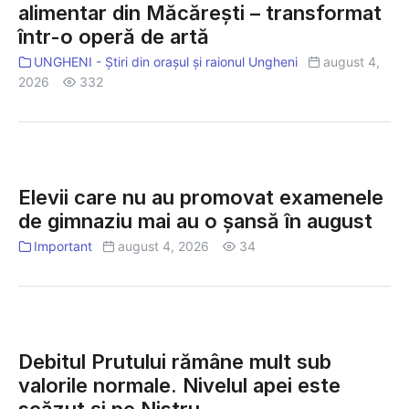
alimentar din Măcărești – transformat
Boghenii
datorii
într-o operă de artă
Noi
de
la
UNGHENI - Știri din orașul și raionul Ungheni
august 4,
un
2026
332
magazin
alimentar
din
Elevii
Măcărești
care
Elevii care nu au promovat examenele
–
nu
de gimnaziu mai au o șansă în august
transformat
au
într-
promovat
Important
august 4, 2026
34
o
examenele
operă
de
de
gimnaziu
Debitul
artă
mai
Prutului
Debitul Prutului rămâne mult sub
au
rămâne
o
valorile normale. Nivelul apei este
mult
șansă