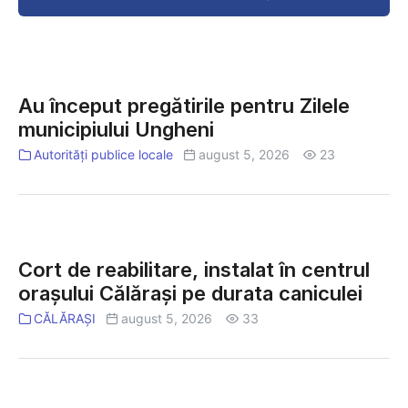
livrare!
în
orașul
tău!
Au
început
Au început pregătirile pentru Zilele
pregătirile
municipiului Ungheni
pentru
Zilele
Autorități publice locale
august 5, 2026
23
municipiului
Ungheni
Cort
de
Cort de reabilitare, instalat în centrul
reabilitare,
orașului Călărași pe durata caniculei
instalat
în
CĂLĂRAȘI
august 5, 2026
33
centrul
orașului
Călărași
Mai