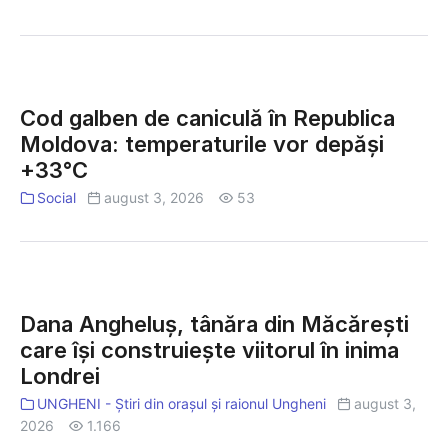
reparată
cinstesc
cantina
astăzi
pe
Cod
Sfânta
galben
Maria
Cod galben de caniculă în Republica
de
Magdalena
Moldova: temperaturile vor depăși
caniculă
și
+33°C
în
Sfântul
Republica
Social
august 3, 2026
53
Mucenic
Moldova:
Foca
temperaturile
vor
Dana
depăși
Angheluș,
+33°C
Dana Angheluș, tânăra din Măcărești
tânăra
care își construiește viitorul în inima
din
Londrei
Măcărești
care
UNGHENI - Știri din orașul și raionul Ungheni
august 3,
își
2026
1.166