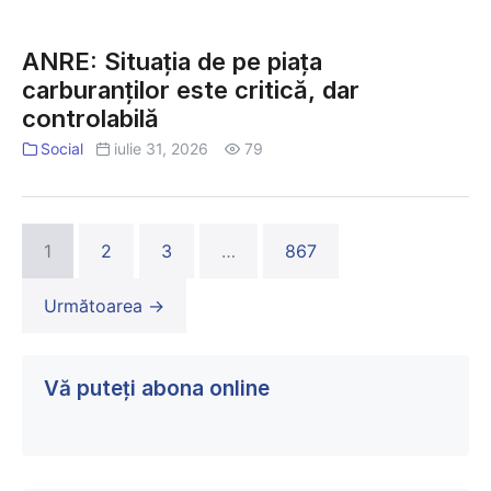
votului
ANRE:
din
Situația
Consiliul
ANRE: Situația de pe piața
de
Local
carburanților este critică, dar
pe
controlabilă
piața
carburanților
Social
iulie 31, 2026
79
este
critică,
dar
1
2
3
…
867
controlabilă
Următoarea →
Vă puteți abona online