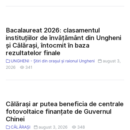
construiește
viitorul
în
Bacalaureat
inima
2026:
Bacalaureat 2026: clasamentul
Londrei
clasamentul
instituțiilor de învățământ din Ungheni
instituțiilor
și Călărași, întocmit în baza
de
rezultatelor finale
învățământ
din
UNGHENI - Știri din orașul și raionul Ungheni
august 3,
Ungheni
2026
341
și
Călărași,
întocmit
Călărași
în
ar
Călărași ar putea beneficia de centrale
baza
putea
fotovoltaice finanțate de Guvernul
rezultatelor
beneficia
finale
Chinei
de
centrale
CĂLĂRAȘI
august 3, 2026
348