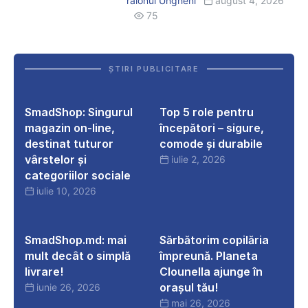
raionul Ungheni
august 4, 2026
uri
ajuns
75
în
toate
satele
ȘTIRI PUBLICITARE
comunei
SmadShop:
Top
Boghenii
Singurul
5
SmadShop: Singurul
Top 5 role pentru
Noi
magazin
role
magazin on-line,
începători – sigure,
on-
pentru
destinat tuturor
comode și durabile
line,
începători
vârstelor și
iulie 2, 2026
destinat
–
categoriilor sociale
tuturor
sigure,
iulie 10, 2026
vârstelor
comode
SmadShop.md:
Sărbătorim
și
și
mai
copilăria
SmadShop.md: mai
Sărbătorim copilăria
categoriilor
durabile
mult
împreună.
mult decât o simplă
împreună. Planeta
sociale
decât
Planeta
livrare!
Clounella ajunge în
o
Clounella
orașul tău!
iunie 26, 2026
simplă
ajunge
mai 26, 2026