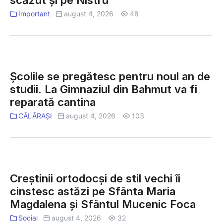
scăzut și pe Nistru
sub
în
valorile
Important
august 4, 2026
48
august
normale.
Nivelul
apei
Școlile
este
se
scăzut
Școlile se pregătesc pentru noul an de
pregătesc
și
studii. La Gimnaziul din Bahmut va fi
pentru
pe
reparată cantina
noul
Nistru
an
CĂLĂRAȘI
august 4, 2026
103
de
studii.
La
Creștinii
Gimnaziul
ortodocși
din
Creștinii ortodocși de stil vechi îi
de
Bahmut
cinstesc astăzi pe Sfânta Maria
stil
va
Magdalena și Sfântul Mucenic Foca
vechi
fi
îi
Social
august 4, 2026
32