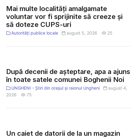
pe
multe
Mai multe localități amalgamate
durata
localități
caniculei
voluntar vor fi sprijinite să creeze și
amalgamate
să doteze CUPS-uri
voluntar
vor
Autorități publice locale
august 5, 2026
25
fi
sprijinite
să
După
creeze
decenii
și
După decenii de așteptare, apa a ajuns
de
să
în toate satele comunei Boghenii Noi
așteptare,
doteze
apa
UNGHENI - Știri din orașul și raionul Ungheni
august 4,
CUPS-
2026
75
a
uri
ajuns
în
toate
Un
satele
caiet
Un caiet de datorii de la un magazin
comunei
de