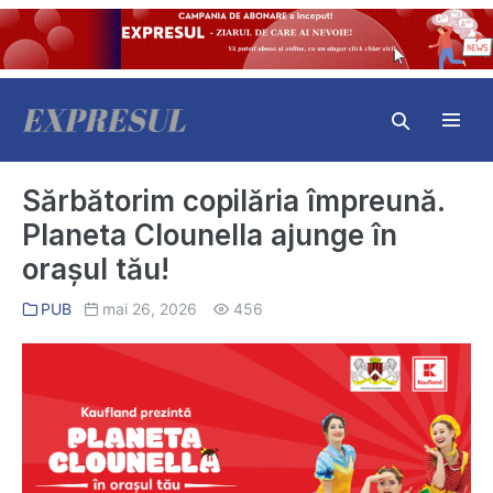
Skip
to
content
Search
Toggl
Toggle
Menu
Sărbătorim copilăria împreună.
Planeta Clounella ajunge în
orașul tău!
PUB
mai 26, 2026
456