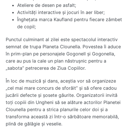
Ateliere de desen pe asfalt;
Activități interactive și jocuri în aer liber;
Înghețata marca Kaufland pentru fiecare zâmbet
de copil;
Punctul culminant al zilei este spectacolul interactiv
semnat de trupa Planeta Clounella. Povestea îi aduce
în prim-plan pe personajele Gogonell și Gogonella,
care au pus la cale un plan năstrușnic pentru a
„sabota” petrecerea de Ziua Copiilor.
În loc de muzică și dans, aceștia vor să organizeze
„cel mai mare concurs de sforăit” și să ofere cadou
jucării defecte și șosete găurite. Organizatorii invită
toți copiii din Ungheni să se alăture actorilor Planetei
Clounella pentru a strica planurile celor doi și a
transforma această zi într-o sărbătoare memorabilă,
plină de gălăgie și veselie.