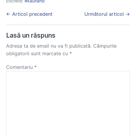
Etichete:
kaufland
Post
← Articol precedent
Următorul articol →
Navigation
Lasă un răspuns
Adresa ta de email nu va fi publicată.
Câmpurile
obligatorii sunt marcate cu
*
Comentariu
*