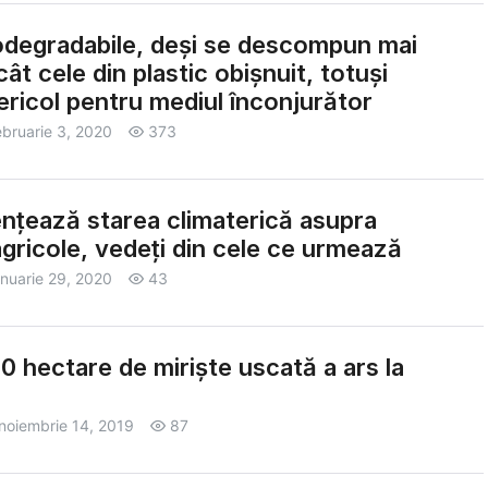
odegradabile, deși se descompun mai
ât cele din plastic obișnuit, totuși
ericol pentru mediul înconjurător
ebruarie 3, 2020
373
nțează starea climaterică asupra
 agricole, vedeți din cele ce urmează
anuarie 29, 2020
43
0 hectare de miriște uscată a ars la
noiembrie 14, 2019
87