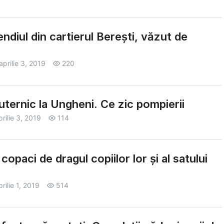
ndiul din cartierul Berești, văzut de
aprilie 3, 2019
220
uternic la Ungheni. Ce zic pompierii
prilie 3, 2019
114
copaci de dragul copiilor lor și al satului
prilie 1, 2019
514