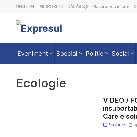
Skip
UNGHENI
NISPORENI
CĂLĂRAȘI
Plasare publicitate
D
to
content
Eveniment
Special
Politic
Social
Ecologie
VIDEO / FO
insuportab
VIDEO
Care e sol
/
Ecologie
a
FOTO
/