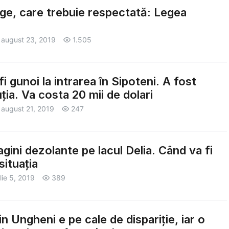
ege, care trebuie respectată: Legea
august 23, 2019
1.505
i gunoi la intrarea în Sipoteni. A fost
ția. Va costa 20 mii de dolari
august 21, 2019
247
gini dezolante pe lacul Delia. Când va fi
situația
ulie 5, 2019
389
n Ungheni e pe cale de dispariție, iar o