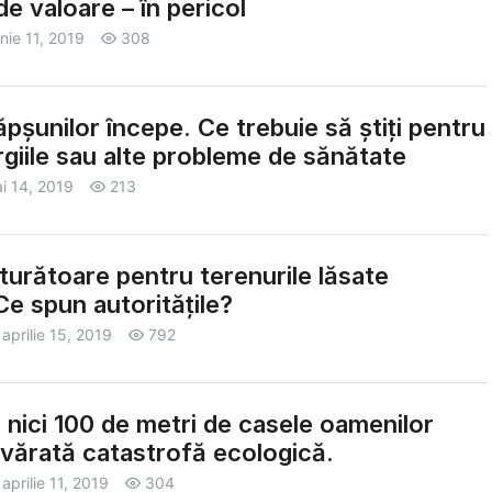
de valoare – în pericol
unie 11, 2019
308
pșunilor începe. Ce trebuie să știți pentru
ergiile sau alte probleme de sănătate
i 14, 2019
213
urătoare pentru terenurile lăsate
Ce spun autoritățile?
aprilie 15, 2019
792
 nici 100 de metri de casele oamenilor
vărată catastrofă ecologică.
aprilie 11, 2019
304