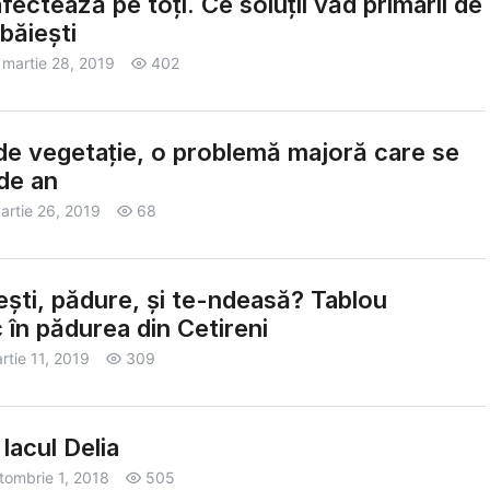
afectează pe toți. Ce soluții văd primarii de
băiești
martie 28, 2019
402
 de vegetație, o problemă majoră care se
de an
artie 26, 2019
68
ști, pădure, și te-ndeasă? Tablou
c în pădurea din Cetireni
rtie 11, 2019
309
lacul Delia
tombrie 1, 2018
505