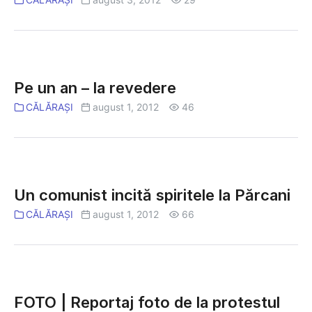
guvernanţi.
Mămăliga
ar
putea
Pe
să
un
Pe un an – la revedere
explodeze
an
CĂLĂRAȘI
august 1, 2012
46
–
la
revedere
Un
comunist
Un comunist incită spiritele la Părcani
incită
CĂLĂRAȘI
august 1, 2012
66
spiritele
la
Părcani
FOTO
|
FOTO | Reportaj foto de la protestul