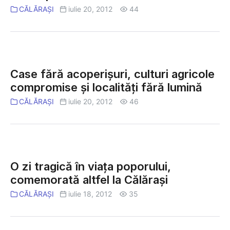
şi
plină
CĂLĂRAȘI
iulie 20, 2012
44
sfîşie
sărăcie
animale
Case
fără
Case fără acoperișuri, culturi agricole
acoperișuri,
compromise și localități fără lumină
culturi
CĂLĂRAȘI
iulie 20, 2012
46
agricole
compromise
și
localități
O
fără
zi
O zi tragică în viaţa poporului,
lumină
tragică
comemorată altfel la Călăraşi
în
CĂLĂRAȘI
iulie 18, 2012
35
viaţa
poporului,
comemorată