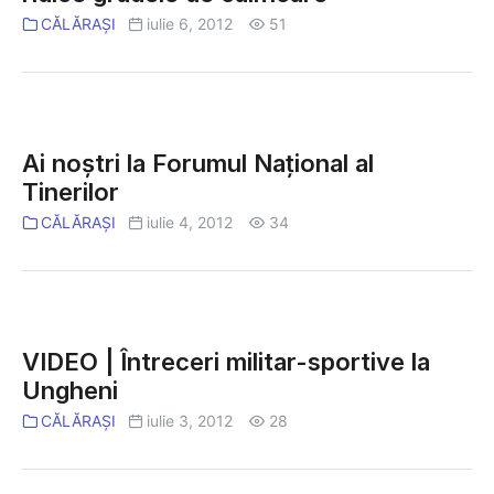
să-
CĂLĂRAȘI
iulie 6, 2012
51
şi
ridice
gradele
de
Ai
calificare
noştri
Ai noştri la Forumul Naţional al
la
Tinerilor
Forumul
CĂLĂRAȘI
iulie 4, 2012
34
Naţional
al
Tinerilor
VIDEO
|
VIDEO | Întreceri militar-sportive la
Întreceri
Ungheni
militar-
CĂLĂRAȘI
iulie 3, 2012
28
sportive
la