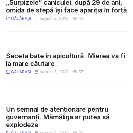
caniculei:
„Surpizele” caniculei: după 29 de ani,
după
omida de stepă îşi face apariţia în forţă
29
CĂLĂRAȘI
august 3, 2012
43
de
ani,
omida
de
Seceta
stepă
bate
Seceta bate în apicultură. Mierea va fi
îşi
în
la mare căutare
face
apicultură.
CĂLĂRAȘI
august 3, 2012
37
apariţia
Mierea
în
va
forţă
fi
la
Un
mare
semnal
Un semnal de atenționare pentru
căutare
de
guvernanţi. Mămăliga ar putea să
atenționare
explodeze
pentru
CĂLĂRAȘI
august 3, 2012
29