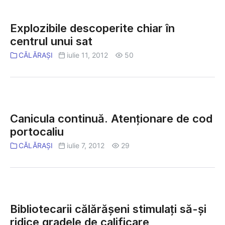
altfel
Explozibile
la
descoperite
Explozibile descoperite chiar în
Călăraşi
chiar
centrul unui sat
în
CĂLĂRAȘI
iulie 11, 2012
50
centrul
unui
sat
Canicula
continuă.
Canicula continuă. Atenţionare de cod
Atenţionare
portocaliu
de
CĂLĂRAȘI
iulie 7, 2012
29
cod
portocaliu
Bibliotecarii
călărăşeni
Bibliotecarii călărăşeni stimulaţi să-şi
stimulaţi
ridice gradele de calificare