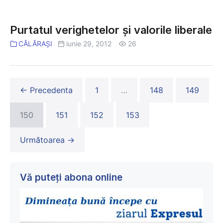
Ungheni
Purtatul
verighetelor
Purtatul verighetelor şi valorile liberale
şi
CĂLĂRAȘI
iunie 29, 2012
26
valorile
liberale
← Precedenta
1
…
148
149
150
151
152
153
Următoarea →
Vă puteți abona online