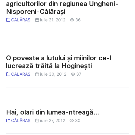
Reportaj
agricultorilor din regiunea Ungheni-
foto
Nisporeni-Călărași
de
CĂLĂRAȘI
iulie 31, 2012
36
la
protestul
agricultorilor
din
O
regiunea
poveste
O poveste a lutului şi mîinilor ce-l
Ungheni-
a
lucrează trăită la Hogineşti
Nisporeni-
lutului
CĂLĂRAȘI
iulie 30, 2012
37
Călărași
şi
mîinilor
ce-
l
Hai,
lucrează
olari
Hai, olari din lumea-ntreagă…
trăită
din
CĂLĂRAȘI
iulie 27, 2012
30
la
lumea-
Hogineşti
ntreagă…