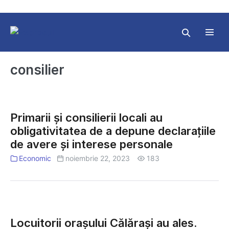
Skip
to
content
Search
Toggl
Toggle
Menu
consilier
Primarii
și
Primarii și consilierii locali au
consilierii
obligativitatea de a depune declarațiile
locali
de avere și interese personale
au
obligativitatea
Economic
noiembrie 22, 2023
183
de
a
depune
Locuitorii
declarațiile
orașului
de
Locuitorii orașului Călărași au ales.
Călărași