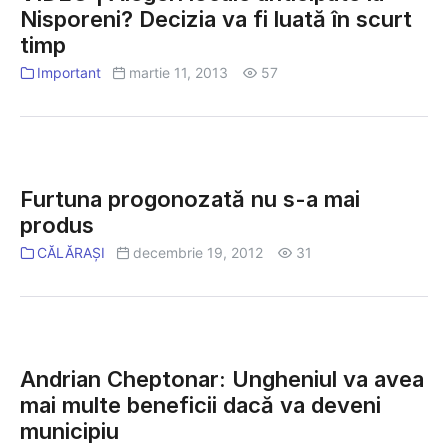
Nisporeni? Decizia va fi luată în scurt
locale
timp
anticipate
la
Important
martie 11, 2013
57
Nisporeni?
Decizia
va
fi
Furtuna
luată
progonozată
Furtuna progonozată nu s-a mai
în
nu
produs
scurt
s-
CĂLĂRAȘI
decembrie 19, 2012
31
timp
a
mai
produs
Andrian
Cheptonar:
Andrian Cheptonar: Ungheniul va avea
Ungheniul
mai multe beneficii dacă va deveni
va
municipiu