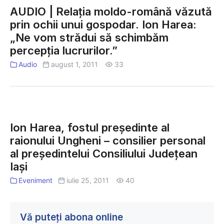
|
AUDIO | Relația moldo-română văzută
Relația
prin ochii unui gospodar. Ion Harea:
moldo-
„Ne vom strădui să schimbăm
română
percepția lucrurilor.”
văzută
Audio
august 1, 2011
33
prin
ochii
unui
gospodar.
Ion
Ion
Harea,
Ion Harea, fostul președinte al
Harea:
fostul
raionului Ungheni – consilier personal
„Ne
președinte
al președintelui Consiliului Județean
vom
al
Iași
strădui
raionului
Eveniment
iulie 25, 2011
40
să
Ungheni
schimbăm
–
percepția
consilier
Vă puteți abona online
lucrurilor.”