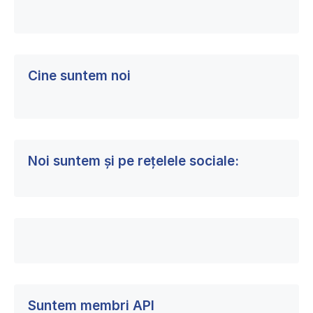
personal
al
președintelui
Consiliului
Județean
Cine suntem noi
Iași
Noi suntem și pe rețelele sociale:
Suntem membri API