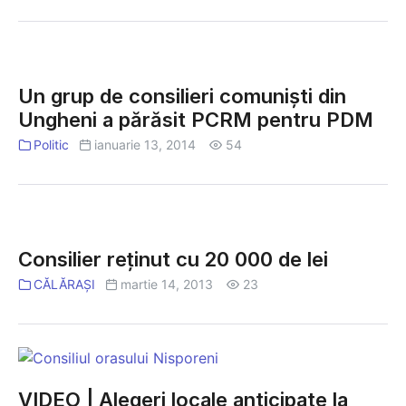
|
Iată
ce
Un
vom
grup
Un grup de consilieri comunişti din
alege
de
Ungheni a părăsit PCRM pentru PDM
consilieri
comunişti
Politic
ianuarie 13, 2014
54
din
Ungheni
a
Consilier
părăsit
reţinut
Consilier reţinut cu 20 000 de lei
PCRM
cu
pentru
CĂLĂRAȘI
martie 14, 2013
23
20
PDM
000
de
VIDEO
lei
|
VIDEO | Alegeri locale anticipate la
Alegeri