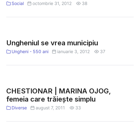
avea
Social
octombrie 31, 2012
38
mai
multe
beneficii
dacă
Ungheniul
va
se
Ungheniul se vrea municipiu
deveni
vrea
Ungheni - 550 ani
ianuarie 3, 2012
37
municipiu
municipiu
CHESTIONAR
|
CHESTIONAR | MARINA OJOG,
MARINA
femeia care trăieşte simplu
OJOG,
Diverse
august 7, 2011
33
femeia
care
trăieşte
simplu
AUDIO