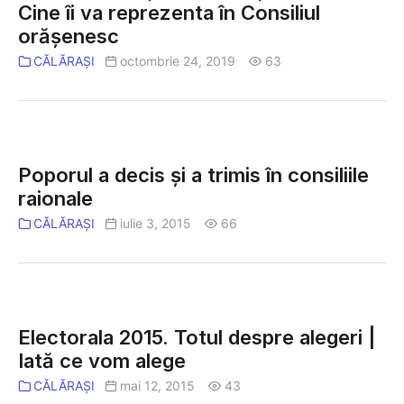
avere
Cine îi va reprezenta în Consiliul
au
și
orășenesc
ales.
interese
Cine
CĂLĂRAȘI
octombrie 24, 2019
63
personale
îi
va
reprezenta
Poporul
în
a
Consiliul
Poporul a decis și a trimis în consiliile
decis
orășenesc
raionale
și
a
CĂLĂRAȘI
iulie 3, 2015
66
trimis
în
consiliile
Electorala
raionale
2015.
Electorala 2015. Totul despre alegeri |
Totul
Iată ce vom alege
despre
alegeri
CĂLĂRAȘI
mai 12, 2015
43