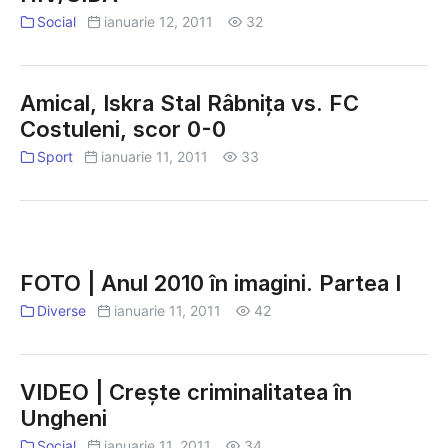
Social
ianuarie 12, 2011
32
Amical, Iskra Stal Râbniţa vs. FC
Costuleni, scor 0-0
Sport
ianuarie 11, 2011
33
FOTO
|
FOTO | Anul 2010 în imagini. Partea I
Anul
Diverse
ianuarie 11, 2011
42
2010
în
imagini.
VIDEO | Crește criminalitatea în
Partea
Ungheni
I
Social
ianuarie 11, 2011
34