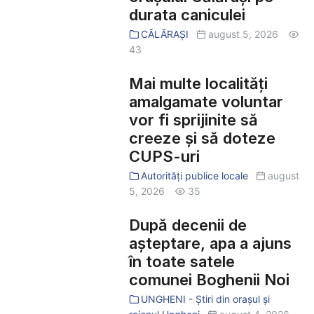
instalat
durata caniculei
în
CĂLĂRAȘI
august 5, 2026
centrul
43
orașului
Călărași
Mai multe localități
Mai
pe
multe
amalgamate voluntar
durata
localități
vor fi sprijinite să
caniculei
amalgamate
creeze și să doteze
voluntar
CUPS-uri
vor
Autorități publice locale
august
fi
5, 2026
35
sprijinite
să
După decenii de
După
creeze
decenii
așteptare, apa a ajuns
și
de
în toate satele
să
așteptare,
comunei Boghenii Noi
doteze
apa
UNGHENI - Știri din orașul și
CUPS-
a