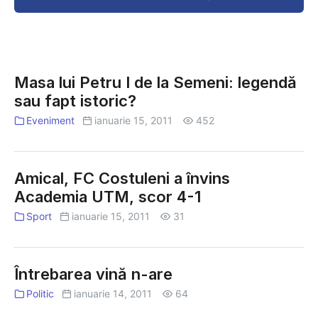
livrare!
în
orașul
tău!
Masa
lui
Masa lui Petru I de la Semeni: legendă
Petru
sau fapt istoric?
I
Eveniment
ianuarie 15, 2011
452
de
la
Semeni:
Amical, FC Costuleni a învins
legendă
Academia UTM, scor 4-1
sau
Sport
ianuarie 15, 2011
31
fapt
istoric?
Întrebarea vină n-are
Politic
ianuarie 14, 2011
64