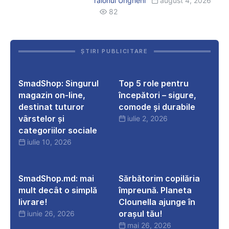
raionul Ungheni
august 4, 2026
uri
ajuns
82
în
toate
satele
ȘTIRI PUBLICITARE
comunei
SmadShop:
Top
Boghenii
Singurul
5
SmadShop: Singurul
Top 5 role pentru
Noi
magazin
role
magazin on-line,
începători – sigure,
on-
pentru
destinat tuturor
comode și durabile
line,
începători
vârstelor și
iulie 2, 2026
destinat
–
categoriilor sociale
tuturor
sigure,
iulie 10, 2026
vârstelor
comode
SmadShop.md:
Sărbătorim
și
și
mai
copilăria
SmadShop.md: mai
Sărbătorim copilăria
categoriilor
durabile
mult
împreună.
mult decât o simplă
împreună. Planeta
sociale
decât
Planeta
livrare!
Clounella ajunge în
o
Clounella
orașul tău!
iunie 26, 2026
simplă
ajunge
mai 26, 2026