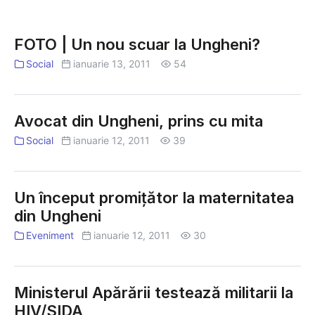
FOTO
|
FOTO | Un nou scuar la Ungheni?
Un
Social
ianuarie 13, 2011
54
nou
scuar
la
Avocat din Ungheni, prins cu mita
Ungheni?
Social
ianuarie 12, 2011
39
Un început promiţător la maternitatea
din Ungheni
Eveniment
ianuarie 12, 2011
30
Ministerul Apărării testează militarii la
HIV/SIDA