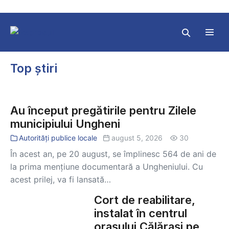
Skip
to
content
Search
Toggl
Toggle
Menu
Top știri
Au
început
Au început pregătirile pentru Zilele
pregătirile
municipiului Ungheni
pentru
Zilele
Autorități publice locale
august 5, 2026
30
municipiului
În acest an, pe 20 august, se împlinesc 564 de ani de
Ungheni
la prima mențiune documentară a Ungheniului. Cu
acest prilej, va fi lansată…
Cort de reabilitare,
Cort
de
instalat în centrul
reabilitare,
orașului Călărași pe