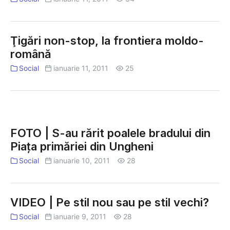
Ţigări non-stop, la frontiera moldo-
română
Social
ianuarie 11, 2011
25
FOTO
|
FOTO | S-au rărit poalele bradului din
S-
Piaţa primăriei din Ungheni
au
Social
ianuarie 10, 2011
28
rărit
poalele
bradului
VIDEO | Pe stil nou sau pe stil vechi?
din
Social
ianuarie 9, 2011
28
Piaţa