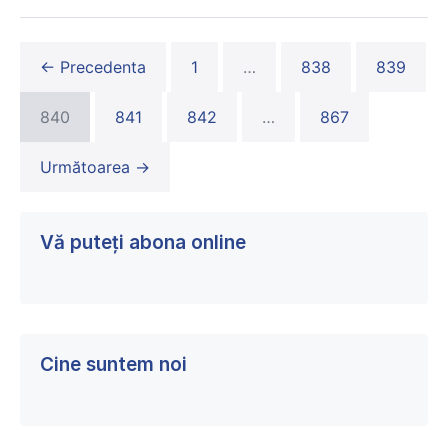
primăriei
din
Ungheni
← Precedenta
1
…
838
839
840
841
842
…
867
Următoarea →
Vă puteți abona online
Cine suntem noi