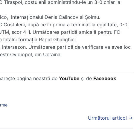
C Tiraspol, costulenii administrându-le un 3-0 chiar la
ico, internaţionalul Denis Calincov şi Şoimu.
C Costuleni, după ce în prima a terminat la egalitate, 0-0,
UTM, scor 4-1. Următoarea partidă amicală pentru FC
 întâlni formaţia Rapid Ghidighici.
t intersezon. Următoarea partidă de verificare va avea loc
nestr Ovidiopol, din Ucraina.
marește pagina noastră de
YouTube
și de
Facebook
orme
Următorul articol →