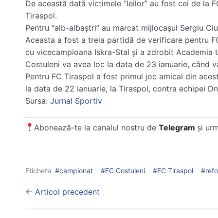
De această dată victimele “leilor” au fost cei de la F
Tiraspol.
Pentru “alb-albaştri” au marcat mijlocaşul Sergiu Ciu
Aceasta a fost a treia partidă de verificare pentru F
cu vicecampioana Iskra-Stal şi a zdrobit Academia 
Costuleni va avea loc la data de 23 ianuarie, când va
Pentru FC Tiraspol a fost primul joc amical din aces
la data de 22 ianuarie, la Tiraspol, contra echipei D
Sursa:
Jurnal Sportiv
Abonează-te la canalul nostru de
Telegram
și ur
Etichete:
campionat
FC Costuleni
FC Tiraspol
ref
Post
← Articol precedent
Navigation