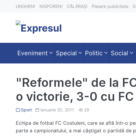
Skip
UNGHENI
NISPORENI
CĂLĂRAȘI
Plasare publicitate
D
to
content
Eveniment
Special
Politic
Social
"Reformele" de la F
o victorie, 3-0 cu FC
Sport
ianuarie 20, 2011
29
Echipa de fotbal FC Costuleni, care se află într-o per
parte a campionatului, a mai câştigat o partidă de p