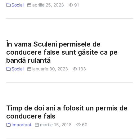
uz
Social
aprilie 25, 2023
91
de
fals
în
În
vama
vama
În vama Sculeni permisele de
Sculeni
Sculeni
conducere false sunt găsite ca pe
permisele
bandă rulantă
de
conducere
Social
ianuarie 30, 2023
133
false
sunt
găsite
Timp
ca
de
pe
Timp de doi ani a folosit un permis de
doi
bandă
conducere fals
ani
rulantă
a
Important
martie 15, 2018
60
folosit