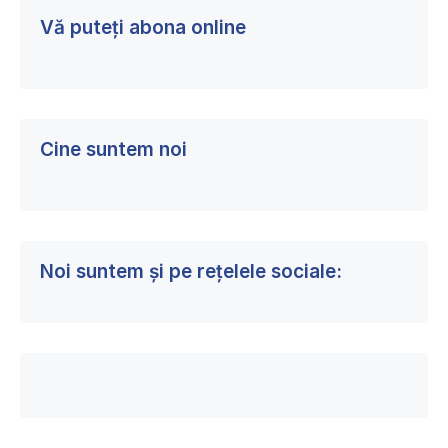
un
Vă puteți abona online
permis
de
conducere
fals
Cine suntem noi
Noi suntem și pe rețelele sociale: