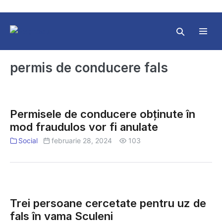
Skip
to
content
Search
Toggl
Toggle
Menu
permis de conducere fals
Permisele
de
Permisele de conducere obținute în
conducere
mod fraudulos vor fi anulate
obținute
în
Social
februarie 28, 2024
103
mod
fraudulos
vor
Trei
fi
persoane
Trei persoane cercetate pentru uz de
anulate
cercetate
fals în vama Sculeni
pentru