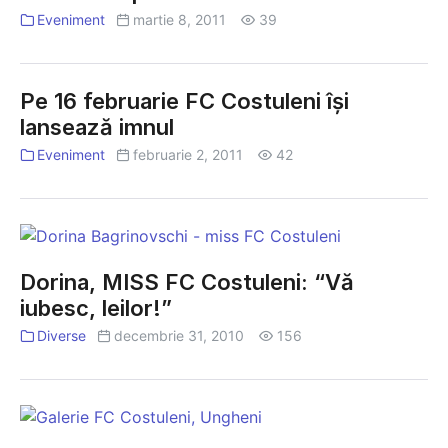
meciul
felicitat
Eveniment
martie 8, 2011
39
cu
galeria
Zimbru
de
Chişinău
fete
Pe 16 februarie FC Costuleni își
a
lansează imnul
echipei
Eveniment
februarie 2, 2011
42
FC
Costuleni
Dorina,
MISS
Dorina, MISS FC Costuleni: “Vă
FC
iubesc, leilor!”
Costuleni:
“Vă
Diverse
decembrie 31, 2010
156
iubesc,
leilor!”
FOTO
|