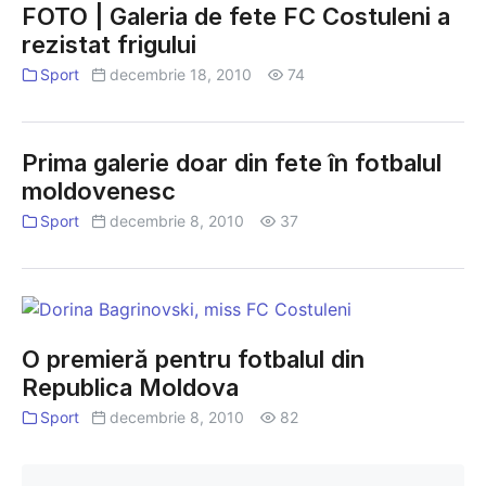
FOTO | Galeria de fete FC Costuleni a
Galeria
rezistat frigului
de
fete
Sport
decembrie 18, 2010
74
FC
Costuleni
a
Prima galerie doar din fete în fotbalul
rezistat
moldovenesc
frigului
Sport
decembrie 8, 2010
37
O
premieră
O premieră pentru fotbalul din
pentru
Republica Moldova
fotbalul
din
Sport
decembrie 8, 2010
82
Republica
Moldova