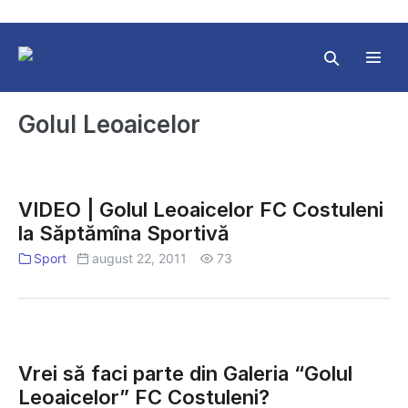
Skip
to
content
Search
Toggl
Toggle
Menu
Golul Leoaicelor
VIDEO
|
VIDEO | Golul Leoaicelor FC Costuleni
Golul
la Săptămîna Sportivă
Leoaicelor
Sport
august 22, 2011
73
FC
Costuleni
la
Săptămîna
Vrei
Sportivă
să
Vrei să faci parte din Galeria “Golul
faci
Leoaicelor” FC Costuleni?