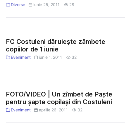
parte
Diverse
iunie 25, 2011
28
din
Galeria
“Golul
Leoaicelor”
FC
FC
Costuleni
FC Costuleni dăruieşte zâmbete
Costuleni?
dăruieşte
copiilor de 1 iunie
zâmbete
Eveniment
iunie 1, 2011
32
copiilor
de
1
iunie
FOTO/VIDEO
|
FOTO/VIDEO | Un zîmbet de Paşte
Un
pentru şapte copilaşi din Costuleni
zîmbet
Eveniment
aprilie 26, 2011
32
de
Paşte
pentru