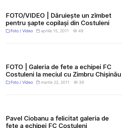
FOTO/VIDEO
şapte
|
copilaşi
FOTO/VIDEO | Dăruieşte un zîmbet
Dăruieşte
din
pentru şapte copilaşi din Costuleni
un
Costuleni
zîmbet
Foto / Video
aprilie 15, 2011
49
pentru
şapte
copilaşi
FOTO
din
|
FOTO | Galeria de fete a echipei FC
Costuleni
Galeria
Costuleni la meciul cu Zimbru Chişinău
de
Foto / Video
martie 22, 2011
39
fete
a
echipei
FC
Pavel
Costuleni
Ciobanu
Pavel Ciobanu a felicitat galeria de
la
a
fete a echipei FC Costuleni