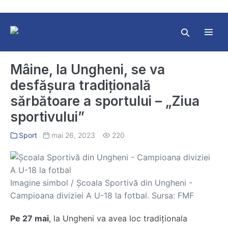
Skip
to
content
Search
Toggl
Toggle
Menu
Mâine, la Ungheni, se va
desfășura tradițională
sărbătoare a sportului – „Ziua
sportivului”
Sport
mai 26, 2023
220
Imagine simbol / Şcoala Sportivă din Ungheni -
Campioana diviziei A U-18 la fotbal. Sursa: FMF
Pe 27 mai
, la Ungheni va avea loc tradiționala