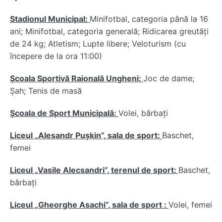
Stadionul Municipal:
Minifotbal, categoria până la 16
ani; Minifotbal, categoria generală; Ridicarea greutăți
de 24 kg; Atletism; Lupte libere; Veloturism (cu
începere de la ora 11:00)
Școala Sportivă Raională Ungheni:
Joc de dame;
Șah; Tenis de masă
Școala de Sport Municipală:
Volei, bărbați
Liceul „Alesandr Pușkin”, sala de sport:
Baschet,
femei
Liceul „Vasile Alecsandri”, terenul de sport:
Baschet,
bărbați
Liceul „Gheorghe Asachi”, sala de sport :
Volei, femei