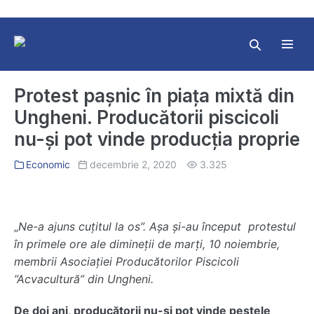
Skip
to
content
Search
Toggl
Toggle
Menu
Protest pașnic în piața mixtă din
Ungheni. Producătorii piscicoli
nu-și pot vinde producția proprie
Economic
decembrie 2, 2020
3.325
„
Ne-a ajuns cuțitul la os”. Așa și-au început protestul
în primele ore ale dimineții de marți, 10 noiembrie,
membrii Asociației Producătorilor Piscicoli
”Acvacultură” din Ungheni.
De doi ani, producătorii nu-și pot vinde peștele