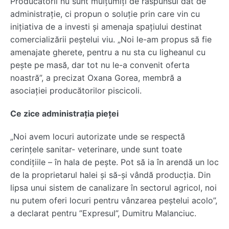
Producătorii nu sunt mulțumiți de răspunsul dat de
administrație, ci propun o soluție prin care vin cu
inițiativa de a investi și amenaja spațiului destinat
comercializării peștelui viu. „Noi le-am propus să fie
amenajate gherete, pentru a nu sta cu ligheanul cu
pește pe masă, dar tot nu le-a convenit oferta
noastră”, a precizat Oxana Gorea, membră a
asociației producătorilor piscicoli.
Ce zice administrația pieței
„Noi avem locuri autorizate unde se respectă
cerințele sanitar- veterinare, unde sunt toate
condițiile – în hala de pește. Pot să ia în arendă un loc
de la proprietarul halei și să-și vândă producția. Din
lipsa unui sistem de canalizare în sectorul agricol, noi
nu putem oferi locuri pentru vânzarea peștelui acolo”,
a declarat pentru ”Expresul”, Dumitru Malanciuc.