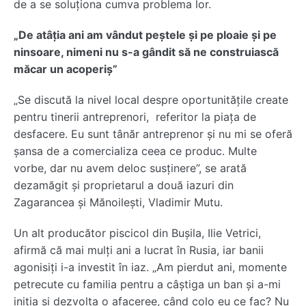
de a se soluționa cumva problema lor.
„De atâția ani am vândut peștele și pe ploaie și pe
ninsoare, nimeni nu s-a gândit să ne construiască
măcar un acoperiș”
„Se discută la nivel local despre oportunitățile create
pentru tinerii antreprenori, referitor la piața de
desfacere. Eu sunt tânăr antreprenor și nu mi se oferă
șansa de a comercializa ceea ce produc. Multe
vorbe, dar nu avem deloc susținere”, se arată
dezamăgit și proprietarul a două iazuri din
Zagarancea și Mănoilești, Vladimir Mutu.
Un alt producător piscicol din Bușila, Ilie Vetrici,
afirmă că mai mulți ani a lucrat în Rusia, iar banii
agonisiți i-a investit în iaz. „Am pierdut ani, momente
petrecute cu familia pentru a câștiga un ban și a-mi
iniția și dezvolta o afaceree, când colo eu ce fac? Nu