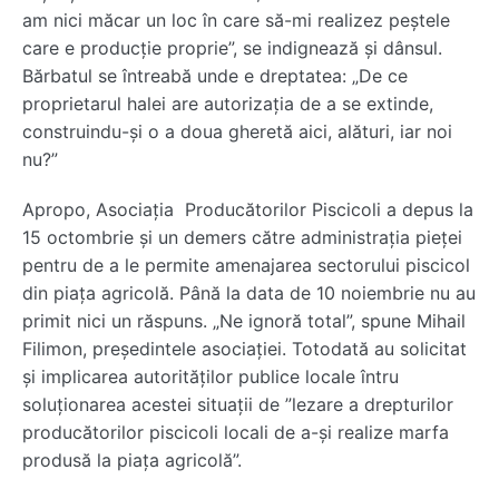
am nici măcar un loc în care să-mi realizez peștele
care e producție proprie”, se indignează și dânsul.
Bărbatul se întreabă unde e dreptatea: „De ce
proprietarul halei are autorizația de a se extinde,
construindu-și o a doua gheretă aici, alături, iar noi
nu?”
Apropo, Asociația Producătorilor Piscicoli a depus la
15 octombrie și un demers către administrația pieței
pentru de a le permite amenajarea sectorului piscicol
din piața agricolă. Până la data de 10 noiembrie nu au
primit nici un răspuns. „Ne ignoră total”, spune Mihail
Filimon, președintele asociației. Totodată au solicitat
și implicarea autorităților publice locale întru
soluționarea acestei situații de ”lezare a drepturilor
producătorilor piscicoli locali de a-și realize marfa
produsă la piața agricolă”.