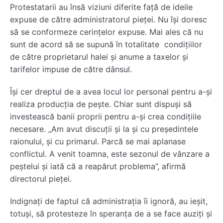
Protestatarii au însă viziuni diferite față de ideile
expuse de către administratorul pieței. Nu își doresc
să se conformeze cerințelor expuse. Mai ales că nu
sunt de acord să se supună în totalitate condițiilor
de către proprietarul halei și anume a taxelor și
tarifelor impuse de către dânsul.
Își cer dreptul de a avea locul lor personal pentru a-și
realiza producția de pește. Chiar sunt dispuși să
investească banii proprii pentru a-și crea condițiile
necesare. „Am avut discuții și la și cu președintele
raionului, și cu primarul. Parcă se mai aplanase
conflictul. A venit toamna, este sezonul de vânzare a
peștelui și iată că a reapărut problema”, afirmă
directorul pieței.
Indignați de faptul că administrația îi ignoră, au ieșit,
totuși, să protesteze în speranța de a se face auziți și