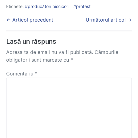
Etichete:
producători piscicoli
protest
Post
← Articol precedent
Următorul articol →
Navigation
Lasă un răspuns
Adresa ta de email nu va fi publicată.
Câmpurile
obligatorii sunt marcate cu
*
Comentariu
*