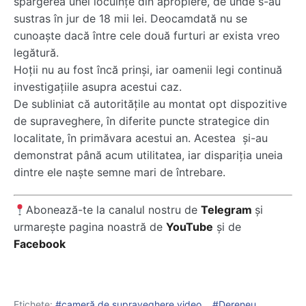
spargerea unei locuințe din apropiere, de unde s-au
sustras în jur de 18 mii lei. Deocamdată nu se
cunoaște dacă între cele două furturi ar exista vreo
legătură.
Hoții nu au fost încă prinși, iar oamenii legi continuă
investigațiile asupra acestui caz.
De subliniat că autoritățile au montat opt dispozitive
de supraveghere, în diferite puncte strategice din
localitate, în primăvara acestui an. Acestea și-au
demonstrat până acum utilitatea, iar dispariția uneia
dintre ele naște semne mari de întrebare.
Abonează-te la canalul nostru de
Telegram
și
urmarește pagina noastră de
YouTube
și de
Facebook
Etichete:
cameră de supraveghere video
Dereneu