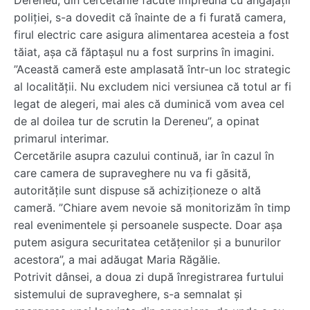
Dereneu, din cercetările făcute împreună cu angajații
poliției, s-a dovedit că înainte de a fi furată camera,
firul electric care asigura alimentarea acesteia a fost
tăiat, așa că făptașul nu a fost surprins în imagini.
”Această cameră este amplasată într-un loc strategic
al localității. Nu excludem nici versiunea că totul ar fi
legat de alegeri, mai ales că duminică vom avea cel
de al doilea tur de scrutin la Dereneu”, a opinat
primarul interimar.
Cercetările asupra cazului continuă, iar în cazul în
care camera de supraveghere nu va fi găsită,
autoritățile sunt dispuse să achiziționeze o altă
cameră. ”Chiare avem nevoie să monitorizăm în timp
real evenimentele și persoanele suspecte. Doar așa
putem asigura securitatea cetățenilor și a bunurilor
acestora”, a mai adăugat Maria Răgălie.
Potrivit dânsei, a doua zi după înregistrarea furtului
sistemului de supraveghere, s-a semnalat și