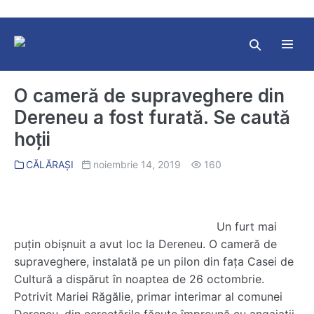
Skip
to
content
Search
Toggl
Toggle
Menu
O cameră de supraveghere din
Dereneu a fost furată. Se caută
hoții
CĂLĂRAȘI
noiembrie 14, 2019
160
Un furt mai
puțin obișnuit a avut loc la Dereneu. O cameră de
supraveghere, instalată pe un pilon din fața Casei de
Cultură a dispărut în noaptea de 26 octombrie.
Potrivit Mariei Răgălie, primar interimar al comunei