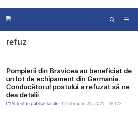
Skip
to
content
Search
Toggl
Toggle
Menu
refuz
Pompierii
din
Pompierii din Bravicea au beneficiat de
Bravicea
un lot de echipament din Germania.
au
Conducătorul postului a refuzat să ne
beneficiat
dea detalii
de
un
Autorități publice locale
februarie 23, 2021
173
lot
de
echipament
Persoanelor
din
aflate