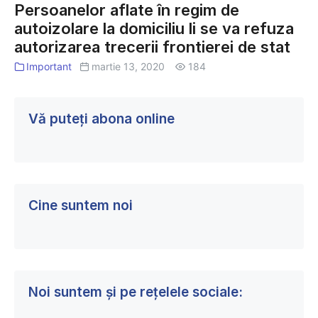
Germania.
Persoanelor aflate în regim de
în
Conducătorul
autoizolare la domiciliu li se va refuza
regim
postului
autorizarea trecerii frontierei de stat
de
a
autoizolare
Important
martie 13, 2020
184
refuzat
la
să
domiciliu
ne
Vă puteți abona online
li
dea
se
detalii
va
refuza
autorizarea
Cine suntem noi
trecerii
frontierei
de
stat
Noi suntem și pe rețelele sociale: