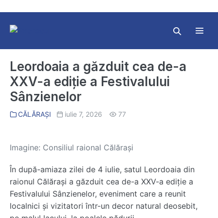
Skip
to
content
Search
Toggl
Toggle
Menu
Leordoaia a găzduit cea de-a
XXV-a ediție a Festivalului
Sânzienelor
CĂLĂRAȘI
iulie 7, 2026
77
Imagine: Consiliul raional Călărași
În după-amiaza zilei de 4 iulie, satul Leordoaia din
raionul Călărași a găzduit cea de-a XXV-a ediție a
Festivalului Sânzienelor, eveniment care a reunit
localnici și vizitatori într-un decor natural deosebit,