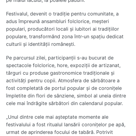
pe malul lacului, la poalele pădurii.
Festivalul, devenit o tradiție pentru comunitate, a
adus împreună ansambluri folclorice, meșteri
populari, producători locali și iubitori ai tradițiilor
populare, transformând zona într-un spațiu dedicat
culturii și identității românești.
Pe parcursul zilei, participanții s-au bucurat de
spectacole folclorice, hore, expoziții de artizanat,
târguri cu produse gastronomice tradiționale și
activități pentru copii. Atmosfera de sărbătoare a
fost completată de portul popular și de coronițele
împletite din flori de sânziene, simbol al uneia dintre
cele mai îndrăgite sărbători din calendarul popular.
„Unul dintre cele mai așteptate momente ale
festivalului a fost ritualul lansării coronițelor pe apă,
urmat de aprinderea focului de tabără. Potrivit