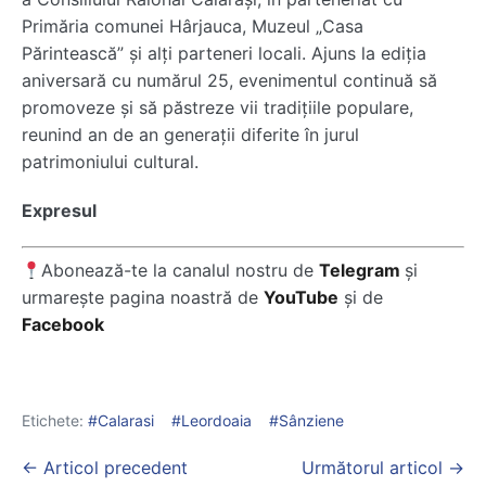
Primăria comunei Hârjauca, Muzeul „Casa
Părintească” și alți parteneri locali. Ajuns la ediția
aniversară cu numărul 25, evenimentul continuă să
promoveze și să păstreze vii tradițiile populare,
reunind an de an generații diferite în jurul
patrimoniului cultural.
Expresul
Abonează-te la canalul nostru de
Telegram
și
urmarește pagina noastră de
YouTube
și de
Facebook
Etichete:
Calarasi
Leordoaia
Sânziene
Post
← Articol precedent
Următorul articol →