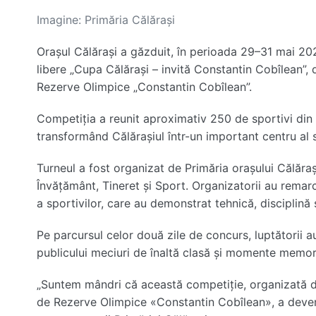
Imagine: Primăria Călărași
Orașul Călărași a găzduit, în perioada 29–31 mai 2026
libere „Cupa Călărași – invită Constantin Cobîlean”, 
Rezerve Olimpice „Constantin Cobîlean”.
Competiția a reunit aproximativ 250 de sportivi din
transformând Călărașiul într-un important centru al 
Turneul a fost organizat de Primăria orașului Călărași,
Învățământ, Tineret și Sport. Organizatorii au remarc
a sportivilor, care au demonstrat tehnică, disciplină și
Pe parcursul celor două zile de concurs, luptătorii a
publicului meciuri de înaltă clasă și momente memor
„Suntem mândri că această competiție, organizată d
de Rezerve Olimpice «Constantin Cobîlean», a deveni