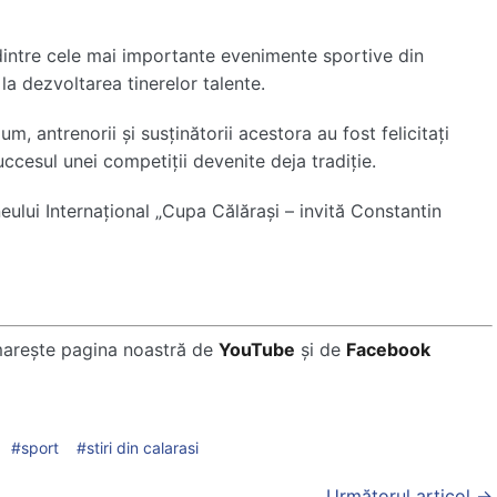
l dintre cele mai importante evenimente sportive din
la dezvoltarea tinerelor talente.
um, antrenorii și susținătorii acestora au fost felicitați
uccesul unei competiții devenite deja tradiție.
eului Internațional „Cupa Călărași – invită Constantin
marește pagina noastră de
YouTube
și de
Facebook
sport
stiri din calarasi
Următorul articol →