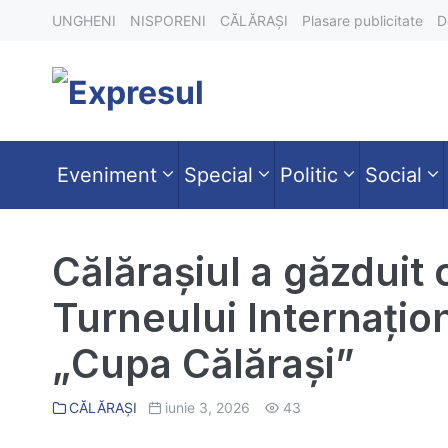
Skip
UNGHENI
NISPORENI
CĂLĂRAȘI
Plasare publicitate
D
to
content
Eveniment
Special
Politic
Social
Călărașiul a găzduit 
Turneului Internațion
„Cupa Călărași”
CĂLĂRAȘI
iunie 3, 2026
43