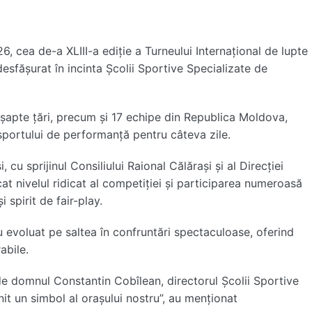
, cea de-a XLIII-a ediție a Turneului Internațional de lupte
desfășurat în incinta Școlii Sportive Specializate de
 șapte țări, precum și 17 echipe din Republica Moldova,
sportului de performanță pentru câteva zile.
 cu sprijinul Consiliului Raional Călărași și al Direcției
at nivelul ridicat al competiției și participarea numeroasă
 spirit de fair-play.
u evoluat pe saltea în confruntări spectaculoase, oferind
abile.
e domnul Constantin Cobîlean, directorul Școlii Sportive
t un simbol al orașului nostru”, au menționat