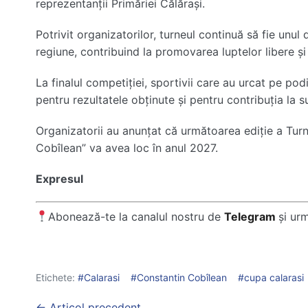
reprezentanții Primăriei Călărași.
Potrivit organizatorilor, turneul continuă să fie unu
regiune, contribuind la promovarea luptelor libere și 
La finalul competiției, sportivii care au urcat pe podi
pentru rezultatele obținute și pentru contribuția la s
Organizatorii au anunțat că următoarea ediție a Turn
Cobîlean” va avea loc în anul 2027.
Expresul
Abonează-te la canalul nostru de
Telegram
și ur
Etichete:
Calarasi
Constantin Cobîlean
cupa calarasi
Post
← Articol precedent