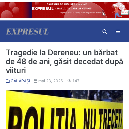
Skip
to
content
Search
Toggl
Toggle
Menu
Tragedie la Dereneu: un bărbat
de 48 de ani, găsit decedat după
viituri
CĂLĂRAȘI
mai 23, 2026
147