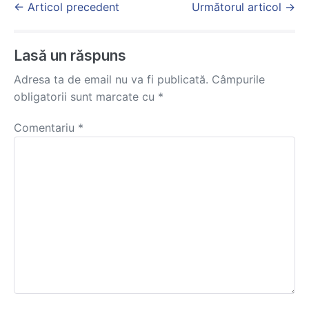
Post
← Articol precedent
Următorul articol →
Navigation
Lasă un răspuns
Adresa ta de email nu va fi publicată.
Câmpurile
obligatorii sunt marcate cu
*
Comentariu
*