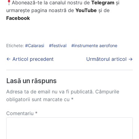
Abonează-te la canalul nostru de
Telegram
și
urmarește pagina noastră de
YouTube
și de
Facebook
Etichete:
Calarasi
festival
instrumente aerofone
Post
← Articol precedent
Următorul articol →
Navigation
Lasă un răspuns
Adresa ta de email nu va fi publicată.
Câmpurile
obligatorii sunt marcate cu
*
Comentariu
*