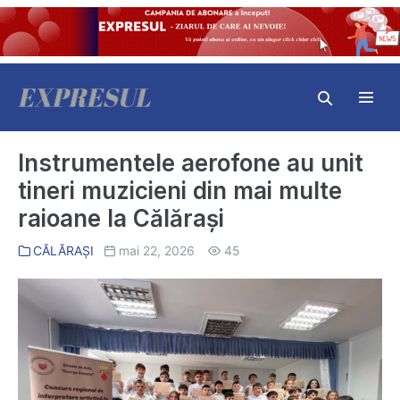
Skip
to
content
Search
Toggl
Toggle
Menu
Instrumentele aerofone au unit
tineri muzicieni din mai multe
raioane la Călărași
CĂLĂRAȘI
mai 22, 2026
45