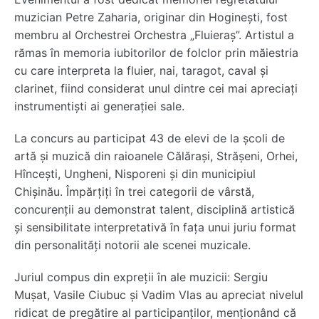
muzician Petre Zaharia, originar din Hoginești, fost
membru al Orchestrei
Orchestra „Fluieraș”
. Artistul a
rămas în memoria iubitorilor de folclor prin măiestria
cu care interpreta la fluier, nai, taragot, caval și
clarinet, fiind considerat unul dintre cei mai apreciați
instrumentiști ai generației sale.
La concurs au participat 43 de elevi de la școli de
artă și muzică din raioanele Călărași, Strășeni, Orhei,
Hîncești, Ungheni, Nisporeni și din municipiul
Chișinău. Împărțiți în trei categorii de vârstă,
concurenții au demonstrat talent, disciplină artistică
și sensibilitate interpretativă în fața unui juriu format
din personalități notorii ale scenei muzicale.
Juriul compus din expreții în ale muzicii: Sergiu
Mușat,
Vasile Ciubuc
și
Vadim Vlas
au apreciat nivelul
ridicat de pregătire al participanților, menționând că