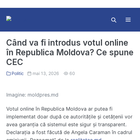
Skip
to
content
Search
Toggl
Toggle
Menu
Când va fi introdus votul online
în Republica Moldova? Ce spune
CEC
Politic
mai 13, 2026
60
Imagine: moldpres.md
Votul online în
Republica Moldova
ar putea fi
implementat doar după ce autoritățile și cetățenii vor
avea garanția că sistemul este sigur și transparent.
Declarația a fost făcută de
Angela Caraman
în cadrul