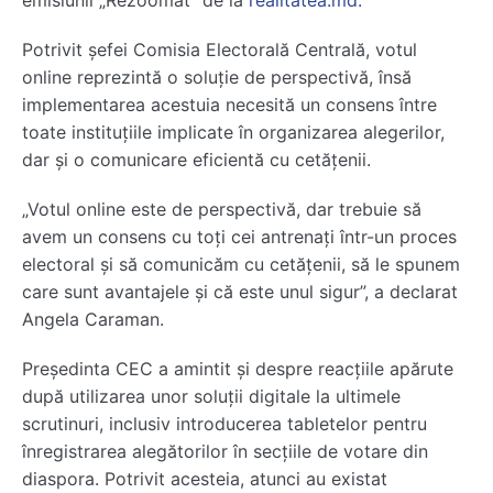
emisiunii „Rezoomat” de la
realitatea.md.
Potrivit șefei
Comisia Electorală Centrală
, votul
online reprezintă o soluție de perspectivă, însă
implementarea acestuia necesită un consens între
toate instituțiile implicate în organizarea alegerilor,
dar și o comunicare eficientă cu cetățenii.
„Votul online este de perspectivă, dar trebuie să
avem un consens cu toți cei antrenați într-un proces
electoral și să comunicăm cu cetățenii, să le spunem
care sunt avantajele și că este unul sigur”, a declarat
Angela Caraman.
Președinta CEC a amintit și despre reacțiile apărute
după utilizarea unor soluții digitale la ultimele
scrutinuri, inclusiv introducerea tabletelor pentru
înregistrarea alegătorilor în secțiile de votare din
diaspora. Potrivit acesteia, atunci au existat