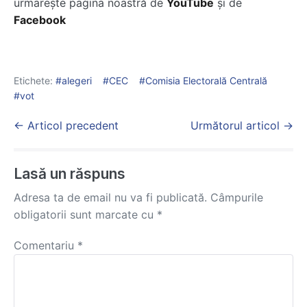
urmarește pagina noastră de
YouTube
și de
Facebook
Etichete:
alegeri
CEC
Comisia Electorală Centrală
vot
Post
← Articol precedent
Următorul articol →
Navigation
Lasă un răspuns
Adresa ta de email nu va fi publicată.
Câmpurile
obligatorii sunt marcate cu
*
Comentariu
*