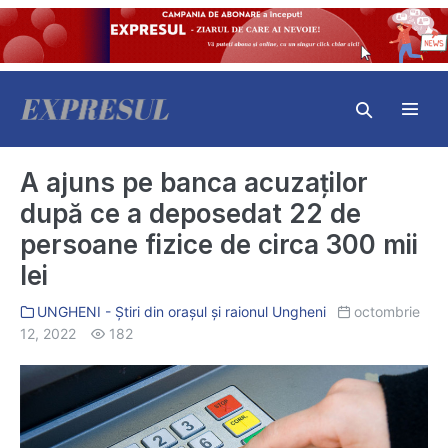
Skip
to
content
Search
Toggl
Toggle
Menu
A ajuns pe banca acuzaților
după ce a deposedat 22 de
persoane fizice de circa 300 mii
lei
UNGHENI - Știri din orașul și raionul Ungheni
octombrie
12, 2022
182