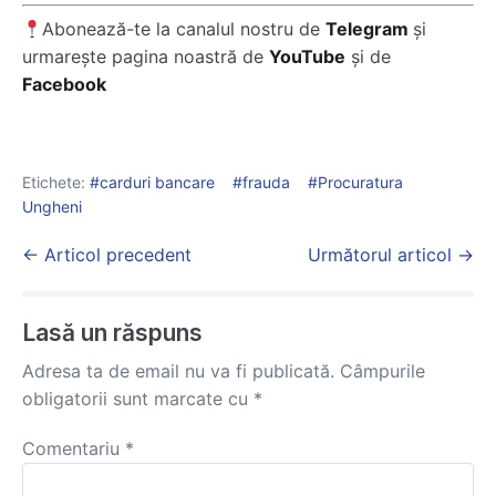
Abonează-te la canalul nostru de
Telegram
și
urmarește pagina noastră de
YouTube
și de
Facebook
Etichete:
carduri bancare
frauda
Procuratura
Ungheni
Post
← Articol precedent
Următorul articol →
Navigation
Lasă un răspuns
Adresa ta de email nu va fi publicată.
Câmpurile
obligatorii sunt marcate cu
*
Comentariu
*