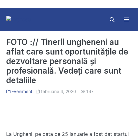
Skip
to
content
Search
Toggl
Toggle
Menu
FOTO :// Tinerii ungheneni au
aflat care sunt oportunitățile de
dezvoltare personală și
profesională. Vedeți care sunt
detaliile
Eveniment
februarie 4, 2020
167
La Ungheni, pe data de 25 ianuarie a fost dat startul