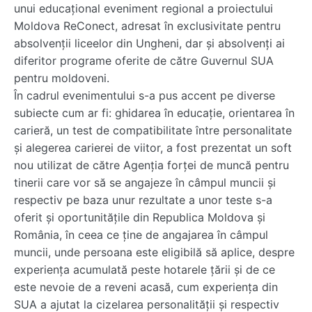
unui educațional eveniment regional a proiectului
Moldova ReConect, adresat în exclusivitate pentru
absolvenții liceelor din Ungheni, dar și absolvenți ai
diferitor programe oferite de către Guvernul SUA
pentru moldoveni.
În cadrul evenimentului s-a pus accent pe diverse
subiecte cum ar fi: ghidarea în educație, orientarea în
carieră, un test de compatibilitate între personalitate
și alegerea carierei de viitor, a fost prezentat un soft
nou utilizat de către Agenția forței de muncă pentru
tinerii care vor să se angajeze în câmpul muncii și
respectiv pe baza unur rezultate a unor teste s-a
oferit și oportunitățile din Republica Moldova și
România, în ceea ce ține de angajarea în câmpul
muncii, unde persoana este eligibilă să aplice, despre
experiența acumulată peste hotarele țării și de ce
este nevoie de a reveni acasă, cum experiența din
SUA a ajutat la cizelarea personalității și respectiv