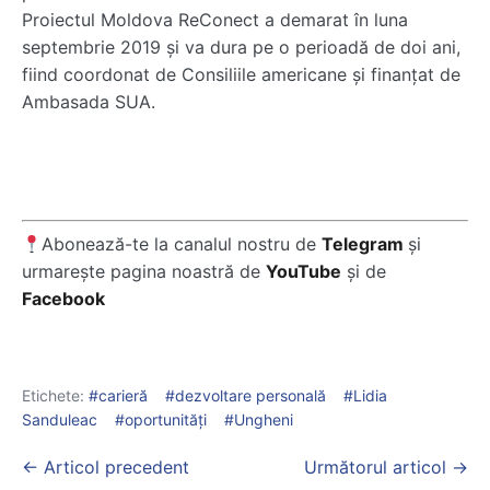
Proiectul Moldova ReConect a demarat în luna
septembrie 2019 și va dura pe o perioadă de doi ani,
fiind coordonat de Consiliile americane și finanțat de
Ambasada SUA.
Abonează-te la canalul nostru de
Telegram
și
urmarește pagina noastră de
YouTube
și de
Facebook
Etichete:
carieră
dezvoltare personală
Lidia
Sanduleac
oportunități
Ungheni
Post
← Articol precedent
Următorul articol →