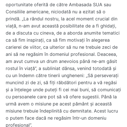
oportunitate oferită de către Ambasada SUA sau
Consiliile americane, niciodată nu a ezitat să o
prindă. „La rândul nostru, la acel moment crucial din
viață, n-am avut această posibilitate de a fi ghidați,
de a discuta cu cineva, de a aborda anumite tematici
ca să fim inspirați, ca să fim motivați în alegerea
carierei de viitor, ca ulterior să nu ne trebuie zeci de
ani să ne regăsim în domeniul profesional. Deaceea,
am avut cumva un drum anevoios până ne-am găsit
rostul în viață”, a subliniat dânsa, venind totodată și
cu un îndemn către tinerii ungheneni: „Să perseverați
muncind zi de zi, să fiți răbdători pentru a vă regăsi
și a înțelege unde puteți fi cei mai buni, să comunicați
cu persoanele care pot să vă ofere sugestii. Până la
urmă avem o misiune pe acest pământ și această
misiune trebuie îndeplinită cu demnitate. Acest lucru
o putem face dacă ne regăsim într-un domeniu
profesional”.