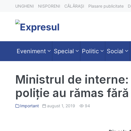
Skip
UNGHENI
NISPORENI
CĂLĂRAȘI
Plasare publicitate
D
to
content
Eveniment
Special
Politic
Social
Ministrul de interne:
poliție au rămas fără 
Important
august 1, 2019
94