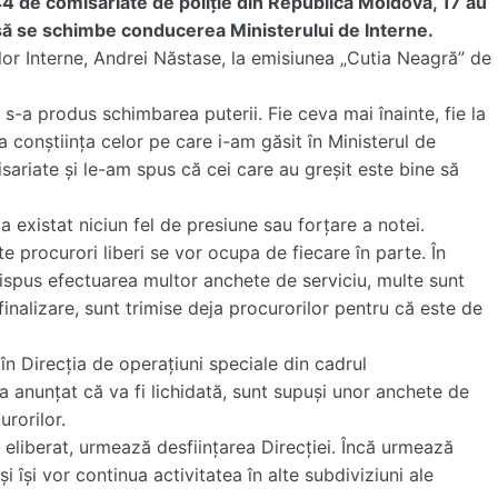
44 de comisariate de poliție din Republica Moldova, 17 au
e să se schimbe conducerea Ministerului de Interne.
ilor Interne, Andrei Năstase, la emisiunea „Cutia Neagră” de
 s-a produs schimbarea puterii. Fie ceva mai înainte, fie la
a conștiința celor pe care i-am găsit în Ministerul de
isariate și le-am spus că cei care au greșit este bine să
a existat niciun fel de presiune sau forțare a notei.
te procurori liberi se vor ocupa de fiecare în parte. În
dispus efectuarea multor anchete de serviciu, multe sunt
 finalizare, sunt trimise deja procurorilor pentru că este de
în Direcția de operațiuni speciale din cadrul
 a anunțat că va fi lichidată, sunt supuși unor anchete de
urorilor.
 eliberat, urmează desființarea Direcției. Încă urmează
și își vor continua activitatea în alte subdiviziuni ale