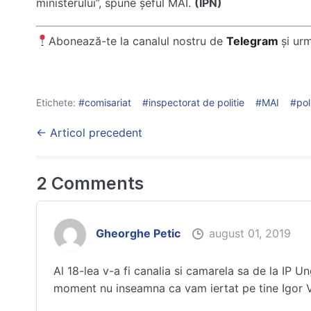
ministerului”, spune șeful MAI.
(IPN)
Abonează-te la canalul nostru de
Telegram
și ur
Etichete:
comisariat
inspectorat de politie
MAI
pol
Post
← Articol precedent
Navigation
2
Comments
Gheorghe Petic
august 01, 2019
Al 18-lea v-a fi canalia si camarela sa de la IP U
moment nu inseamna ca vam iertat pe tine Igor Vr