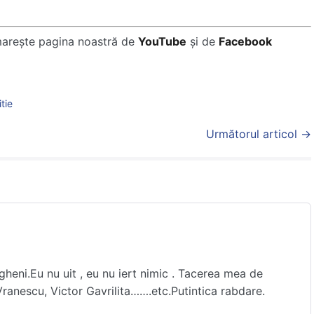
marește pagina noastră de
YouTube
și de
Facebook
itie
Următorul articol →
ngheni.Eu nu uit , eu nu iert nimic . Tacerea mea de
anescu, Victor Gavrilita…….etc.Putintica rabdare.