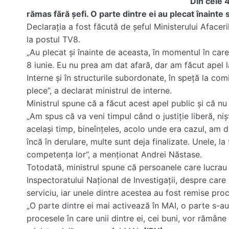
Din cele 
rămas fără șefi. O parte dintre ei au plecat înaint
Declarația a fost făcută de șeful Ministerului Afacer
la postul TV8.
„Au plecat și înainte de aceasta, în momentul în care
8 iunie. Eu nu prea am dat afară, dar am făcut apel l
Interne și în structurile subordonate, în speță la com
plece”, a declarat ministrul de interne.
Ministrul spune că a făcut acest apel public și că nu 
„Am spus că va veni timpul când o justiție liberă, niș
același timp, bineînțeles, acolo unde era cazul, am 
încă în derulare, multe sunt deja finalizate. Unele, la
competența lor”, a menționat Andrei Năstase.
Totodată, ministrul spune că persoanele care lucrau 
Inspectoratului Național de Investigații, despre care
serviciu, iar unele dintre acestea au fost remise proc
„O parte dintre ei mai activează în MAI, o parte s-au
procesele în care unii dintre ei, cei buni, vor rămâne 