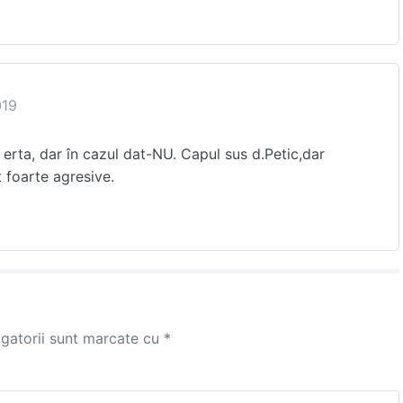
019
e erta, dar în cazul dat-NU. Capul sus d.Petic,dar
t foarte agresive.
igatorii sunt marcate cu
*