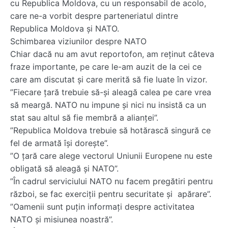
cu Republica Moldova, cu un responsabil de acolo,
care ne-a vorbit despre parteneriatul dintre
Republica Moldova și NATO.
Schimbarea viziunilor despre NATO
Chiar dacă nu am avut reportofon, am reținut câteva
fraze importante, pe care le-am auzit de la cei ce
care am discutat și care merită să fie luate în vizor.
”Fiecare țară trebuie să-și aleagă calea pe care vrea
să meargă. NATO nu impune și nici nu insistă ca un
stat sau altul să fie membră a alianței”.
”Republica Moldova trebuie să hotărască singură ce
fel de armată își dorește”.
”O țară care alege vectorul Uniunii Europene nu este
obligată să aleagă și NATO”.
”În cadrul serviciului NATO nu facem pregătiri pentru
război, se fac exerciții pentru securitate și apărare”.
”Oamenii sunt puțin informați despre activitatea
NATO și misiunea noastră”.