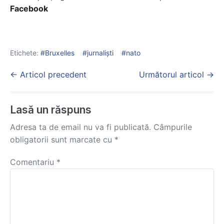
Facebook
Etichete:
Bruxelles
jurnaliști
nato
Post
← Articol precedent
Următorul articol →
Navigation
Lasă un răspuns
Adresa ta de email nu va fi publicată.
Câmpurile
obligatorii sunt marcate cu
*
Comentariu
*