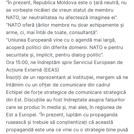
”În prezent, Republica Moldova este o țară neutră, nu
se vorbește nicăieri de vreun statut de membru
NATO, iar neutralitatea nu afectează imaginea ei”.
”NATO oferă țărilor membre nu doar echipamente și
arme, ci, mai întâi de toate, consultanță”.
”Uniunea Europeană vine cu o agendă mai largă,
acoperă politici din diferite domenii. NATO e pentru
securitate și, implicit, pentru dialog politic”.
Ora 15:00, ne îndreptăm spre Serviciul European de
Acțiune Externă (EEAS)
Însoțiți de un reprezentant al instituției, mergem să ne
întâlnim cu un ofițer de comunicare din cadrul
Echipei de forțe strategice de comunicare strategică
din Est. Discuțiile au fost îndreptate asupra falsurilor
care se produc în media și, mai ales, în regiunea de
Est a Europei. ”În prezent, luptăm cu propaganda
rusească și trebuie să conștientizați că această
propagandă este una ce vine cu o strategie bine pusă