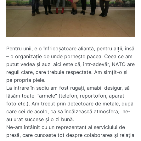
Pentru unii, e o înfricoșătoare alianță, pentru alții, însă
– o organizație de unde pornește pacea. Ceea ce am
putut vedea și auzi aici este că, într-adevăr, NATO are
reguli clare, care trebuie respectate. Am simțit-o și
pe propria piele.
La intrare în sediu am fost rugați, amabil desigur, să
lăsăm toate ”armele” (telefon, reportofon, aparat
foto etc.). Am trecut prin detectoare de metale, după
care cei de acolo, ca să încălzească atmosfera, ne-
au urat succese și o zi bună.
Ne-am întâlnit cu un reprezentant al serviciului de
presă, care cunoaște tot despre colaborarea și relația