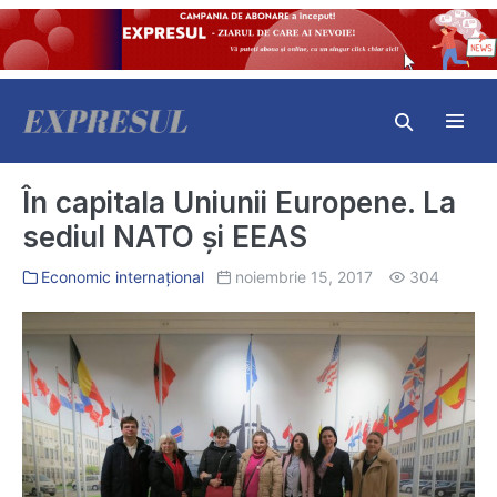
Skip
to
content
Search
Toggl
Toggle
Menu
În capitala Uniunii Europene. La
sediul NATO și EEAS
Economic internațional
noiembrie 15, 2017
304