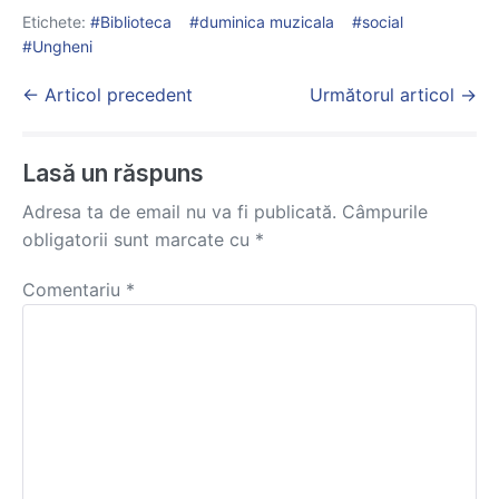
Etichete:
Biblioteca
duminica muzicala
social
Ungheni
Post
← Articol precedent
Următorul articol →
Navigation
Lasă un răspuns
Adresa ta de email nu va fi publicată.
Câmpurile
obligatorii sunt marcate cu
*
Comentariu
*