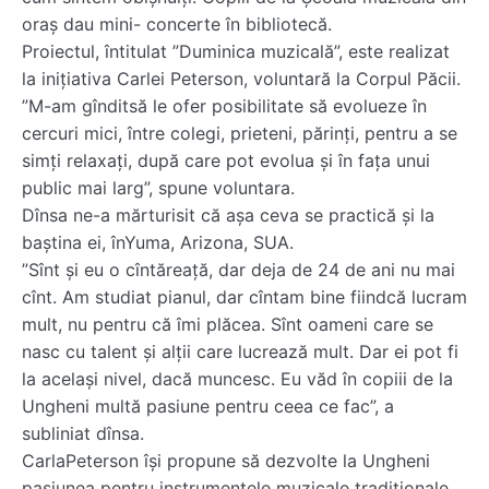
oraș dau mini- concerte în bibliotecă.
Proiectul, întitulat ”Duminica muzicală”, este realizat
la inițiativa Carlei Peterson, voluntară la Corpul Păcii.
”M-am gînditsă le ofer posibilitate să evolueze în
cercuri mici, între colegi, prieteni, părinți, pentru a se
simți relaxați, după care pot evolua și în fața unui
public mai larg”, spune voluntara.
Dînsa ne-a mărturisit că așa ceva se practică și la
baștina ei, înYuma, Arizona, SUA.
”Sînt și eu o cîntăreață, dar deja de 24 de ani nu mai
cînt. Am studiat pianul, dar cîntam bine fiindcă lucram
mult, nu pentru că îmi plăcea. Sînt oameni care se
nasc cu talent și alții care lucrează mult. Dar ei pot fi
la același nivel, dacă muncesc. Eu văd în copiii de la
Ungheni multă pasiune pentru ceea ce fac”, a
subliniat dînsa.
CarlaPeterson își propune să dezvolte la Ungheni
pasiunea pentru instrumentele muzicale tradiționale,