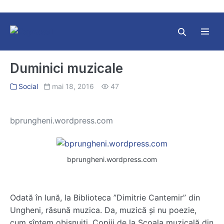
Skip
to
content
Search
Toggl
Toggle
Menu
Duminici muzicale
Social
mai 18, 2016
47
bprungheni.wordpress.com
bprungheni.wordpress.com
Odată în lună, la Biblioteca ”Dimitrie Cantemir” din
Ungheni, răsună muzica. Da, muzică și nu poezie,
cum sîntem obișnuiți. Copiii de la Școala muzicală din