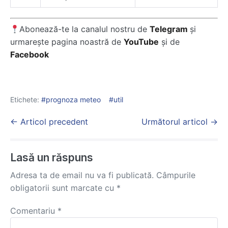
Abonează-te la canalul nostru de
Telegram
și
urmarește pagina noastră de
YouTube
și de
Facebook
Etichete:
prognoza meteo
util
Post
← Articol precedent
Următorul articol →
Navigation
Lasă un răspuns
Adresa ta de email nu va fi publicată.
Câmpurile
obligatorii sunt marcate cu
*
Comentariu
*