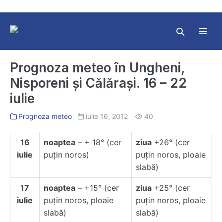
Skip
to
content
Search
Toggl
Toggle
Menu
Prognoza meteo în Ungheni,
Nisporeni și Călărași. 16 – 22
iulie
Prognoza meteo
iulie 16, 2012
40
16
noaptea
– + 18° (cer
ziua
+26° (cer
iulie
puţin noros)
puţin noros, ploaie
slabă)
17
noaptea
– +15° (cer
ziua
+25° (cer
iulie
puţin noros, ploaie
puţin noros, ploaie
slabă)
slabă)