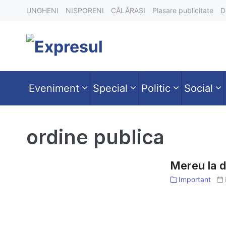
Skip
UNGHENI
NISPORENI
CĂLĂRAȘI
Plasare publicitate
D
to
content
Eveniment
Special
Politic
Social
ordine publica
Mereu la d
Important
Mereu
la
datorie,
mereu