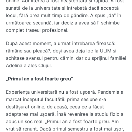
online. Admiterea a fost neașteptată și rapidă. A fost
sunată de la universitate și întrebată dacă acceptă
locul, fără prea mult timp de gândire. A spus „da” în
următoarea secundă, iar decizia avea să îi schimbe
complet traseul profesional.
După acest moment, a urmat întrebarea firească:
rămâne sau pleacă?, deși avea deja loc la ULIM și
achitase avansul pentru cămin, dar cu sprijinul familiei
Adelina a ales Clujul.
„Primul an a fost foarte greu”
Experiența universitară nu a fost ușoară. Pandemia a
marcat începutul facultății: prima sesiune s-a
desfășurat online, de acasă, ceea ce a făcut
adaptarea mai ușoară. Însă revenirea la studiu fizic a
adus un șoc real. „Primul an a fost foarte greu. Am
vrut să renunț. Dacă primul semestru a fost mai ușor,