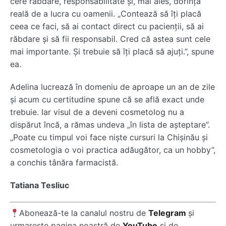
cere răbdare, responsabilitate și, mai ales, dorința
reală de a lucra cu oamenii. „Contează să îți placă
ceea ce faci, să ai contact direct cu pacienții, să ai
răbdare și să fii responsabil. Cred că astea sunt cele
mai importante. Și trebuie să îți placă să ajuți.”, spune
ea.
Adelina lucrează în domeniu de aproape un an de zile
și acum cu certitudine spune că se află exact unde
trebuie. Iar visul de a deveni cosmetolog nu a
dispărut încă, a rămas undeva „în lista de așteptare”.
„Poate cu timpul voi face niște cursuri la Chișinău și
cosmetologia o voi practica adăugător, ca un hobby”,
a conchis tânăra farmacistă.
Tatiana Tesliuc
Abonează-te la canalul nostru de
Telegram
și
urmarește pagina noastră de
YouTube
și de