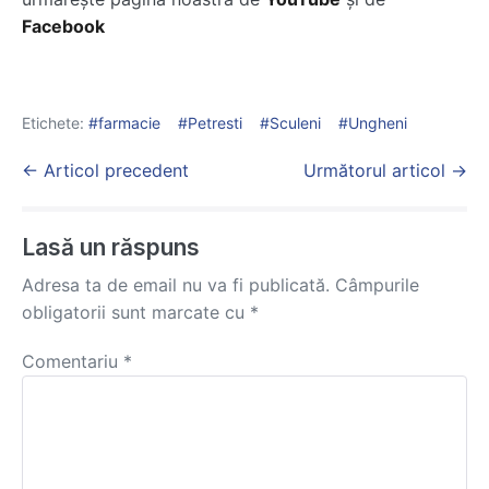
Facebook
Etichete:
farmacie
Petresti
Sculeni
Ungheni
Post
← Articol precedent
Următorul articol →
Navigation
Lasă un răspuns
Adresa ta de email nu va fi publicată.
Câmpurile
obligatorii sunt marcate cu
*
Comentariu
*