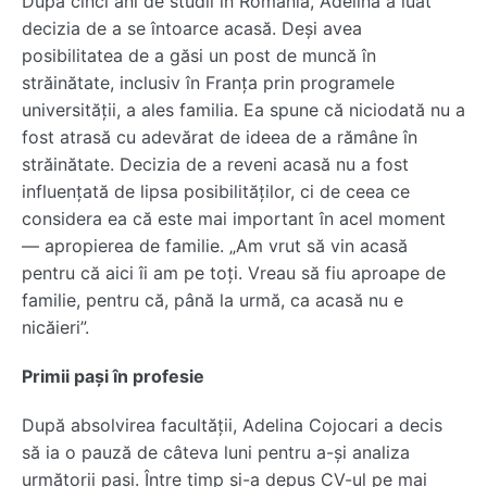
După cinci ani de studii în România, Adelina a luat
decizia de a se întoarce acasă. Deși avea
posibilitatea de a găsi un post de muncă în
străinătate, inclusiv în Franța prin programele
universității, a ales familia. Ea spune că niciodată nu a
fost atrasă cu adevărat de ideea de a rămâne în
străinătate. Decizia de a reveni acasă nu a fost
influențată de lipsa posibilităților, ci de ceea ce
considera ea că este mai important în acel moment
— apropierea de familie. „Am vrut să vin acasă
pentru că aici îi am pe toți. Vreau să fiu aproape de
familie, pentru că, până la urmă, ca acasă nu e
nicăieri”.
Primii pași în profesie
După absolvirea facultății, Adelina Cojocari a decis
să ia o pauză de câteva luni pentru a-și analiza
următorii pași. Între timp și-a depus CV-ul pe mai