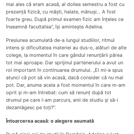
mai ales că eram acasă, al doilea semestru a fost cu
prezență fizică, cu măști, halate, mănuși… A fost
foarte greu. După primul examen fizic am înțeles ce
înseamnă facultatea”, își amintește Adelina.
Presiunea acumulată de-a lungul studiilor, ritmul
intens și dificultatea materiei au dus-o, alături de alte
colege, la momentul în care gândul renunțării părea
tot mai aproape. Dar sprijinul partenerului a avut un
rol important în continuarea drumului. „El mi-a spus
atunci că pot să vin acasă, dacă consider că nu mai
pot. Dar, anume acela a fost momentul în care m-am
oprit și m-am întrebat: cum să renunț după tot
drumul pe care l-am parcurs, anii de studiu și să-i
dezamăgesc pe toți?”.
Întoarcerea acasă: o alegere asumată