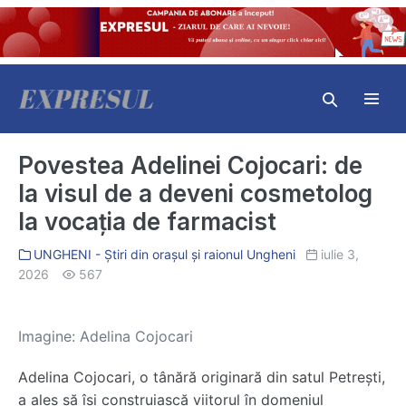
Skip
to
content
Search
Toggl
Toggle
Menu
Povestea Adelinei Cojocari: de
la visul de a deveni cosmetolog
la vocația de farmacist
UNGHENI - Știri din orașul și raionul Ungheni
iulie 3,
2026
567
Imagine: Adelina Cojocari
Adelina Cojocari, o tânără originară din satul Petrești,
a ales să își construiască viitorul în domeniul