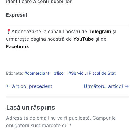
identificare a contribuabililor.
Expresul
Abonează-te la canalul nostru de
Telegram
și
urmarește pagina noastră de
YouTube
și de
Facebook
Etichete:
comerciant
fisc
Serviciul Fiscal de Stat
Post
← Articol precedent
Următorul articol →
Navigation
Lasă un răspuns
Adresa ta de email nu va fi publicată.
Câmpurile
obligatorii sunt marcate cu
*