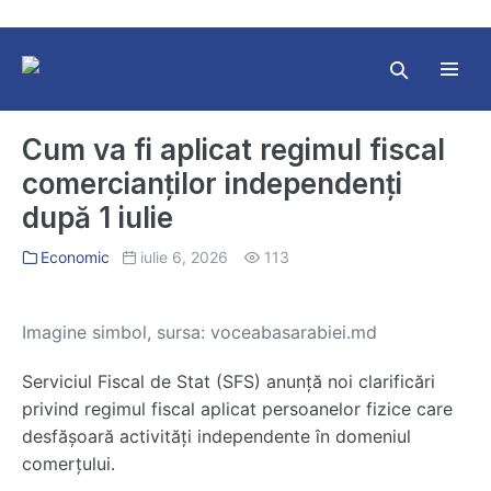
Skip
to
content
Search
Toggl
Toggle
Menu
Cum va fi aplicat regimul fiscal
comercianților independenți
după 1 iulie
Economic
iulie 6, 2026
113
Imagine simbol, sursa: voceabasarabiei.md
Serviciul Fiscal de Stat (SFS) anunță noi clarificări
privind regimul fiscal aplicat persoanelor fizice care
desfășoară activități independente în domeniul
comerțului.