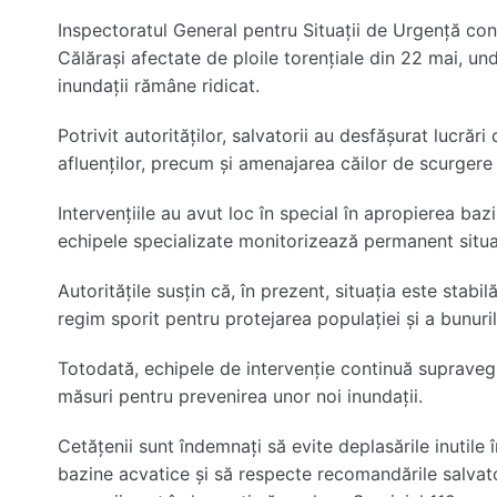
Inspectoratul General pentru Situații de Urgență
cont
Călărași
afectate de ploile torențiale din 22 mai, unde
inundații rămâne ridicat.
Potrivit autorităților, salvatorii au desfășurat lucrări d
afluenților, precum și amenajarea căilor de scurger
Intervențiile au avut loc în special în apropierea baz
echipele specializate monitorizează permanent situa
Autoritățile susțin că, în prezent, situația este stabi
regim sporit pentru protejarea populației și a bunuril
Totodată, echipele de intervenție continuă supravegh
măsuri pentru prevenirea unor noi inundații.
Cetățenii sunt îndemnați să evite deplasările inutile 
bazine acvatice și să respecte recomandările salvatoril