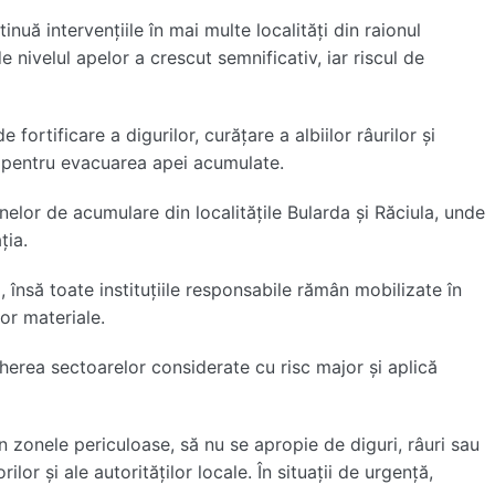
inuă intervențiile în mai multe localități din raionul
 nivelul apelor a crescut semnificativ, iar riscul de
e fortificare a digurilor, curățare a albiilor râurilor și
e pentru evacuarea apei acumulate.
inelor de acumulare din localitățile
Bularda
și
Răciula
, unde
ția.
lă, însă toate instituțiile responsabile rămân mobilizate în
or materiale.
erea sectoarelor considerate cu risc major și aplică
în zonele periculoase, să nu se apropie de diguri, râuri sau
or și ale autorităților locale. În situații de urgență,