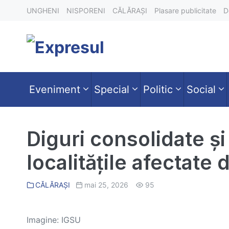
Skip
UNGHENI
NISPORENI
CĂLĂRAȘI
Plasare publicitate
D
to
content
Eveniment
Special
Politic
Social
Diguri consolidate și 
localitățile afectate d
CĂLĂRAȘI
mai 25, 2026
95
Imagine: IGSU