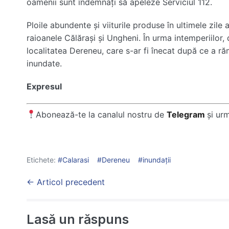
oamenii sunt îndemnați să apeleze Serviciul 112.
Ploile abundente și viiturile produse în ultimele zile a
raioanele Călărași și
Ungheni
. În urma intemperiilor,
localitatea
Dereneu
, care s-ar fi înecat după ce a r
inundate.
Expresul
Abonează-te la canalul nostru de
Telegram
și ur
Etichete:
Calarasi
Dereneu
inundaţii
Post
← Articol precedent
Navigation
Lasă un răspuns