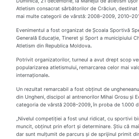
Duminică, 21 decembrie, la Manejul de atletism ușor
Atletism consacrat sărbătorilor de Crăciun, destinat ju
mai multe categorii de vârstă:
2008–2009, 2010–2011
Evenimentul a fost organizat de
Școala Sportivă Spec
Generală Educație, Tineret și Sport a municipiului C
Atletism din Republica Moldova
.
Potrivit organizatorilor, turneul a avut drept scop
ve
popularizarea atletismului
,
remarcarea celor mai valor
internaționale
.
Un rezultat remarcabil a fost obținut de ungheneanu
din Ungheni,
discipol al antrenorilor
Mihai Grosu
și E
categoria de vârstă
2008–2009
,
în proba de 1.000 d
„Nivelul competiției a fost unul ridicat, cu sportivi bi
muncit, obținut prin efort și determinare. Știu că ma
dar sunt mulțumit de parcurs și de sprijinul primit di