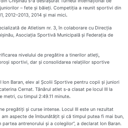
 din Chișinău s-a desfășurat
Turneul Internațional de
niorilor – fete și băieți. Competiția a reunit sportivi din
, 2012–2013, 2014 și mai mici
.
ializată de Atletism nr. 3, în colaborare cu
Direcția
hișinău, Asociația Sportivă Municipală
și Federația de
rificarea nivelului de pregătire a tinerilor atleți
,
oși sportivi, dar și
consolidarea relațiilor sportive
l
Ion Baran, elev al Școlii Sportive pentru copii și juniori
caterina Cernat. Tânărul atlet s-a clasat pe
locul III
la
e metri, cu timpul
2:49.11 minute
.
ne pregătiți și curse intense. Locul III este un rezultat
i am aspecte de îmbunătățit și că timpul putea fi mai bun,
n partea antrenorului și a colegilor”, a declarat Ion Baran.