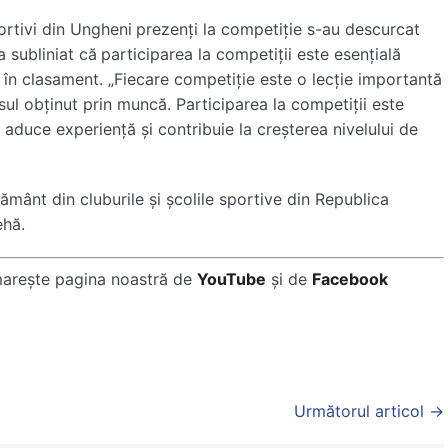
portivi din Ungheni
prezenți la competiție s-au descurcat
a subliniat că
participarea la competiții este esențială
 în clasament. „Fiecare competiție este o lecție importantă
esul obținut prin muncă. Participarea la competiții este
 aduce experiență și contribuie la creșterea nivelului de
ățământ din cluburile și școlile sportive din Republica
ehă.
marește pagina noastră de
YouTube
și de
Facebook
Următorul articol →