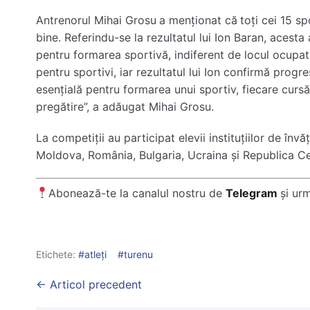
Antrenorul Mihai Grosu
a menționat că
toți cei 15 s
bine. Referindu-se la rezultatul lui Ion Baran, acesta 
pentru formarea sportivă, indiferent de locul ocupat
pentru sportivi, iar rezultatul lui Ion confirmă progr
esențială pentru formarea unui sportiv, fiecare cursă
pregătire”, a adăugat Mihai Grosu.
La competiții au participat elevii instituțiilor de înv
Moldova, România, Bulgaria, Ucraina și Republica C
Abonează-te la canalul nostru de
Telegram
și ur
Etichete:
atleți
turenu
Post
← Articol precedent
Navigation