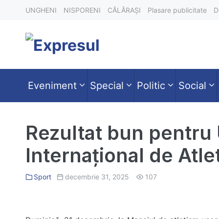
Skip
UNGHENI
NISPORENI
CĂLĂRAȘI
Plasare publicitate
D
to
content
Eveniment
Special
Politic
Social
Rezultat bun pentru
Internațional de Atle
Sport
decembrie 31, 2025
107