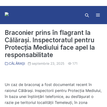
Skip
to
content
Search
Toggl
Toggle
Menu
Braconier prins în flagrant la
Călărași. Inspectoratul pentru
Protecția Mediului face apel la
responsabilitate
CĂLĂRAȘI
septembrie 23, 2025
171
Un caz de braconaj a fost documentat recent în
raionul Călărași. Inspectorii pentru Protecția Mediului,
în baza unei înștiințări telefonice, au desfășurat o
razie pe teritoriul localității Temeleuți, în zona