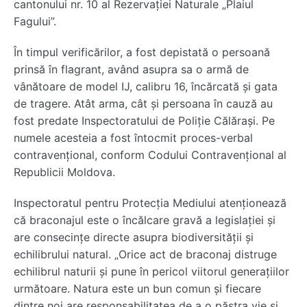
cantonului nr. 10 al Rezervației Naturale „Plaiul
Fagului”.
În timpul verificărilor, a fost depistată o persoană
prinsă în flagrant, având asupra sa o armă de
vânătoare de model IJ, calibru 16, încărcată și gata
de tragere. Atât arma, cât și persoana în cauză au
fost predate Inspectoratului de Poliție Călărași. Pe
numele acesteia a fost întocmit proces-verbal
contravențional, conform Codului Contravențional al
Republicii Moldova.
Inspectoratul pentru Protecția Mediului atenționează
că braconajul este o încălcare gravă a legislației și
are consecințe directe asupra biodiversității și
echilibrului natural. „Orice act de braconaj distruge
echilibrul naturii și pune în pericol viitorul generațiilor
următoare. Natura este un bun comun și fiecare
dintre noi are responsabilitatea de a o păstra vie și