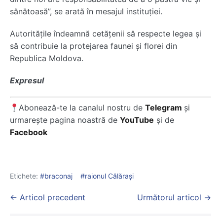
sănătoasă”, se arată în mesajul instituției.
Autoritățile îndeamnă cetățenii să respecte legea și
să contribuie la protejarea faunei și florei din
Republica Moldova.
Expresul
Abonează-te la canalul nostru de
Telegram
și
urmarește pagina noastră de
YouTube
și de
Facebook
Etichete:
braconaj
raionul Călărași
Post
← Articol precedent
Următorul articol →
Navigation