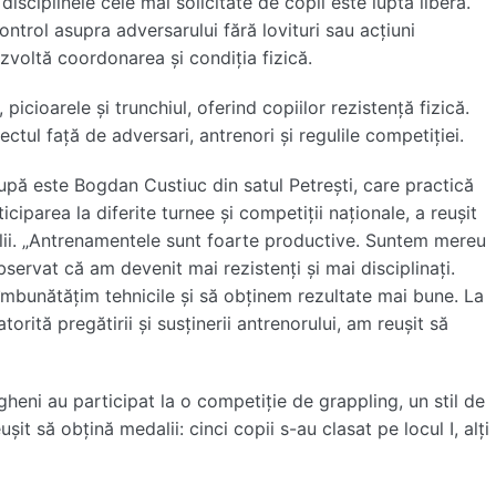
sciplinele cele mai solicitate de copii este lupta liberă.
ontrol asupra adversarului fără lovituri sau acțiuni
ezvoltă coordonarea și condiția fizică.
picioarele și trunchiul, oferind copiilor rezistență fizică.
tul față de adversari, antrenori și regulile competiției.
grupă este Bogdan Custiuc din satul Petrești, care practică
rticiparea la diferite turnee și competiții naționale, a reușit
ii. „Antrenamentele sunt foarte productive. Suntem mereu
observat că am devenit mai rezistenți și mai disciplinați.
 îmbunătățim tehnicile și să obținem rezultate mai bune. La
orită pregătirii și susținerii antrenorului, am reușit să
heni au participat la o competiție de grappling, un stil de
ușit să obțină medalii: cinci copii s-au clasat pe locul I, alți