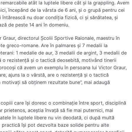
emarcabile atât la luptele libere cât și la grappling. Avem
i, începând de la vârsta de 6 ani, și o grupă pentru cei
i întărească nu doar condiția fizică, ci și sănătatea, și
ează de peste 14 ani în domeniu.
 Graur, directorul Școlii Sportive Raionale, maestru în
upte greco-romane. Are în palmares și 7 medalii la
erani: 1 medalie de aur, 3 medalii de argint, 3 medalii de
 o rezistență și o tactică deosebită, motivând tinerii
norocoși că avem un exemplu în persoana lui Victor Graur,
are, ajuns la o vârstă, are o rezistență și o tactică
em motivați să obținem rezultate bune”, mai adaugă
copiii care își doresc o combinație între sport, disciplină
r prietenos, aceștia învață să fie mai puternici, mai
ltatele în luptele libere nu vin deodată, ci după multă
 practică își pot dezvolta baze solide pentru alte