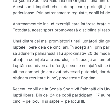
La Școala Sportivă Raională din Ungheni, una dintre di
Acest sport implică tehnici de apucare, proiecții și c
periculoase. Prin antrenamente regulate, copiii își d
Antrenamentele includ exerciții care întăresc brațele, 
Totodată, acest sport promovează disciplina și respec
Unul dintre cei mai promițători tineri luptători din 
luptele libere deja de cinci ani. În acești ani, prin pa
să adune în palmaresul său aproximativ 20 de medal
atenți la cerințele antrenorului, iar în acești ani am 
Luptăm cu adversari diferiți, ceea ce ne ajută să ne
ultima competiție am avut adversari puternici, dar dat
obținem rezultate bune”, povestește Bogdan.
Recent, copiii de la Școala Sportivă Raională din Ung
luptă liberă. Din cei 24 de copii participanți, 17 au re
cinci – pe locul II și șapte – pe locul III.