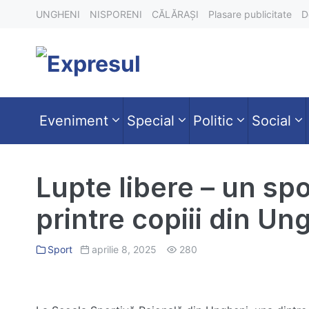
Skip
UNGHENI
NISPORENI
CĂLĂRAȘI
Plasare publicitate
D
to
content
Eveniment
Special
Politic
Social
Lupte libere – un spo
printre copiii din Un
Sport
aprilie 8, 2025
280