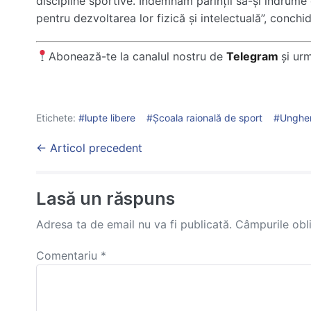
discipline sportive. Îndemnăm părinții să-și îndrume 
pentru dezvoltarea lor fizică și intelectuală”, conchi
Abonează-te la canalul nostru de
Telegram
și ur
Etichete:
lupte libere
Școala raională de sport
Unghe
Post
← Articol precedent
Navigation
Lasă un răspuns
Adresa ta de email nu va fi publicată.
Câmpurile obl
Comentariu
*