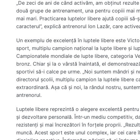
„De zeci de ani de când activăm, am obținut rezulte r
două grupe de antrenament, una pentru copiii mai mic
mai mari. Practicarea luptelor libere ajută copiii să-ș
caracterul”, explică antrenorul Ion Lazăr, care activ
Un exemplu de excelență în luptele libere este Victor
sport, multiplu campion național la lupte libere și l
Campionatele mondiale de lupte libere, categoria Vet
bronz. Chiar și la o vârstă înaintată, el demonstrează
sportivi să-i calce pe urme. „Noi suntem mândri și 
directorul școlii, multiplu campion la luptele libere c
extraordinară. Așa că și noi, la rândul nostru, sunt
antrenorul.
Luptele libere reprezintă o alegere excelentă pentru 
și dezvoltare personală. Într-un mediu competitiv, da
rezistenți și mai încrezători în forțele proprii. „Rezu
muncă. Acest sport este unul complex, iar cei care îl