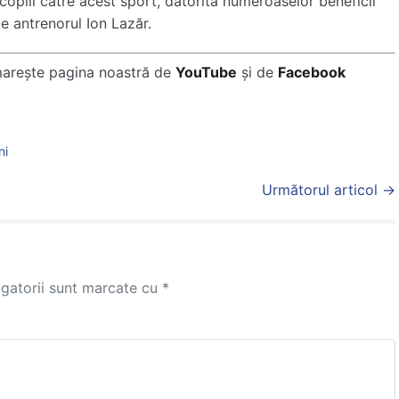
copiii către acest sport, datorită numeroaselor beneficii
de antrenorul Ion Lazăr.
marește pagina noastră de
YouTube
și de
Facebook
ni
Următorul articol →
igatorii sunt marcate cu
*