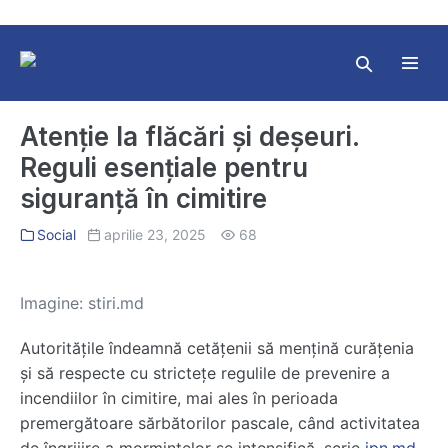
Skip
to
content
Search
Toggl
Toggle
Menu
Atenție la flăcări și deșeuri.
Reguli esențiale pentru
siguranță în cimitire
Social
aprilie 23, 2025
68
Imagine: stiri.md
Autoritățile îndeamnă cetățenii să mențină curățenia
și să respecte cu strictețe regulile de prevenire a
incendiilor în cimitire, mai ales în perioada
premergătoare sărbătorilor pascale, când activitatea