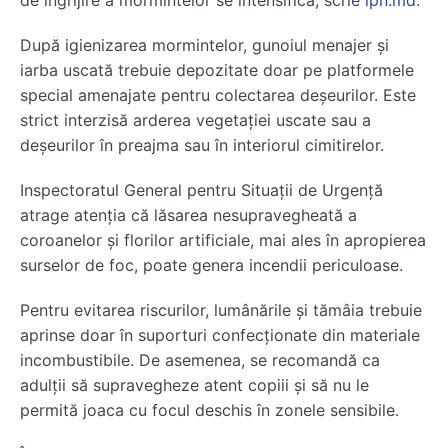
de îngrijire a mormintelor se intensifică, scrie
ipn.md.
După igienizarea mormintelor, gunoiul menajer și
iarba uscată trebuie depozitate doar pe platformele
special amenajate pentru colectarea deșeurilor. Este
strict interzisă arderea vegetației uscate sau a
deșeurilor în preajma sau în interiorul cimitirelor.
Inspectoratul General pentru Situații de Urgență
atrage atenția că lăsarea nesupravegheată a
coroanelor și florilor artificiale, mai ales în apropierea
surselor de foc, poate genera incendii periculoase.
Pentru evitarea riscurilor, lumânările și tămâia trebuie
aprinse doar în suporturi confecționate din materiale
incombustibile. De asemenea, se recomandă ca
adulții să supravegheze atent copiii și să nu le
permită joaca cu focul deschis în zonele sensibile.