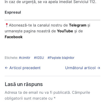
În caz de urgență, se va apela imediat Serviciul 112.
Expresul
Abonează-te la canalul nostru de
Telegram
și
urmarește pagina noastră de
YouTube
și de
Facebook
Etichete:
cimitir
IGSU
Paștele blajinilor
Post
← Articol precedent
Următorul articol →
Navigation
Lasă un răspuns
Adresa ta de email nu va fi publicată.
Câmpurile
obligatorii sunt marcate cu
*