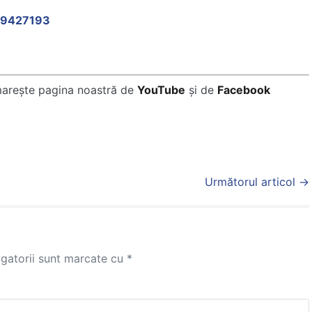
739427193
marește pagina noastră de
YouTube
și de
Facebook
Următorul articol →
igatorii sunt marcate cu
*