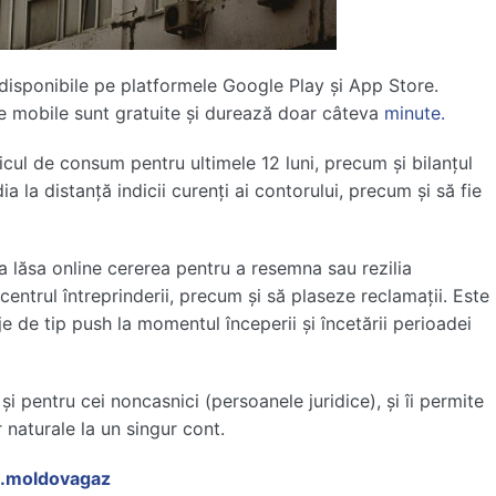
disponibile pe platformele Google Play și App Store.
ele mobile sunt gratuite și durează doar câteva
minute.
ricul de consum pentru ultimele 12 luni, precum și bilanțul
a la distanță indicii curenți ai contorului, precum și să fie
 a lăsa online cererea pentru a resemna sau rezilia
entrul întreprinderii, precum și să plaseze reclamații. Este
je de tip push la momentul începerii și încetării perioadei
și pentru cei noncasnici (persoanele juridice), și îi permite
 naturale la un singur cont.
d.moldovagaz