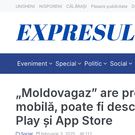
Skip
UNGHENI
NISPORENI
CĂLĂRAȘI
Plasare publicitate
D
to
content
Eveniment
Special
Politic
Social
„Moldovagaz” are pro
mobilă, poate fi des
Play și App Store
Social
februarie 3, 2025
112