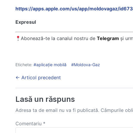
https://apps.apple.com/us/app/moldovagaz/id6
Expresul
Abonează-te la canalul nostru de
Telegram
și ur
Etichete:
aplicație mobilă
Moldova-Gaz
Post
← Articol precedent
Navigation
Lasă un răspuns
Adresa ta de email nu va fi publicată.
Câmpurile obl
Comentariu
*