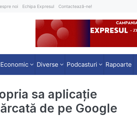
espre noi
Echipa Expresul
Contactează-ne!
Economic
Diverse
Podcasturi
Rapoarte
pria sa aplicație
cărcată de pe Google