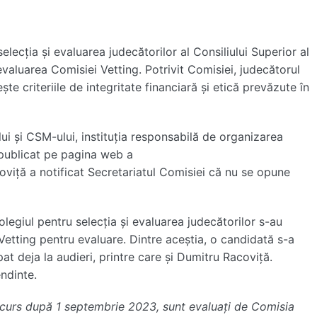
lecția și evaluarea judecătorilor al Consiliului Superior al
aluarea Comisiei Vetting. Potrivit Comisiei, judecătorul
e criteriile de integritate financiară și etică prevăzute în
ui și CSM-ului, instituția responsabilă de organizarea
t publicat pe pagina web a
coviță a notificat Secretariatul Comisiei că nu se opune
olegiul pentru selecția și evaluarea judecătorilor s-au
 Vetting pentru evaluare. Dintre aceștia, o candidată s-a
pat deja la audieri, printre care și Dumitru Racoviță.
endinte.
oncurs după 1 septembrie 2023, sunt evaluați de Comisia