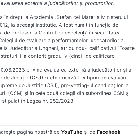
valuarea externă a judecătorilor și procurorilor.
 în drept la Academia „Ștefan cel Mare” a Ministerului
12, la aceeași instituție. A fost numit în funcția de
ia de profesor la Centrul de excelență în securitatea
, Colegiul de evaluare a performanțelor judecătorilor a
 la Judecătoria Ungheni, atribuindu-i calificativul ”Foarte
traturii i-a conferit gradul V (cinci) de calificare.
30.03.2023 privind evaluarea externă a judecătorilor și a
 de Justiție (CSJ) și efectuează trei tipuri de evaluări:
i Supreme de Justiție (CSJ), pre-vetting-ul candidaților la
urii (CSM) și în cele două colegii din subordinea CSM și
e stipulat în Legea nr. 252/2023.
marește pagina noastră de
YouTube
și de
Facebook