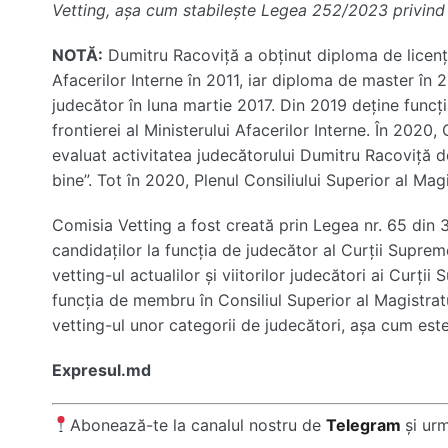
Vetting, așa cum stabilește Legea 252/2023 privind e
NOTĂ:
Dumitru Racoviță a obținut diploma de licență
Afacerilor Interne în 2011, iar diploma de master în 20
judecător în luna martie 2017. Din 2019 deține funcț
frontierei al Ministerului Afacerilor Interne. În 2020
evaluat activitatea judecătorului Dumitru Racoviță de
bine”. Tot în 2020, Plenul Consiliului Superior al Magis
Comisia Vetting a fost creată prin Legea nr. 65 din 
candidaților la funcția de judecător al Curții Supreme
vetting-ul actualilor și viitorilor judecători ai Curți
funcția de membru în Consiliul Superior al Magistrat
vetting-ul unor categorii de judecători, așa cum est
Expresul.md
Abonează-te la canalul nostru de
Telegram
și ur