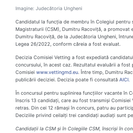
Imagine: Judecătoria Ungheni
Candidatul la funcția de membru în Colegiul pentru se
Magistraturii (CSM), Dumitru Racoviță, a promovat ev
Dumitru Racoviță, de la Judecătoria Ungheni, întruneșt
Legea 26/2022, conform căreia a fost evaluat.
Decizia Comisiei Vetting a fost expediată candidatul
concursului, în acest caz. Rezultatul evaluării a fos
Comisiei
www.vettingmd.eu
. Între timp, Dumitru Ra
publicării deciziei. Decizia poate fi consultată
AICI.
În concursul pentru suplinirea funcțiilor vacante în C
înscris 13 candidați, care au fost transmiși Comisiei
retras. Din cei 12 rămași în concurs, patru au partici
Deciziile privind ceilalți trei candidați audiați sunt p
Candidații la CSM și în Colegiile CSM, înscriși în c