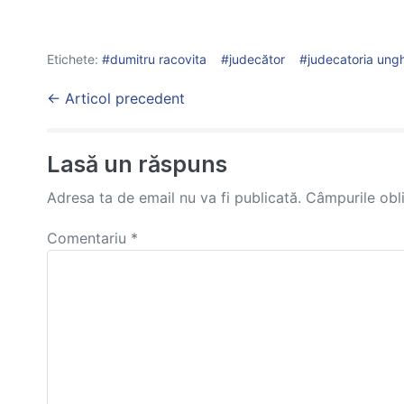
Etichete:
dumitru racovita
judecător
judecatoria ung
Post
← Articol precedent
Navigation
Lasă un răspuns
Adresa ta de email nu va fi publicată.
Câmpurile obl
Comentariu
*