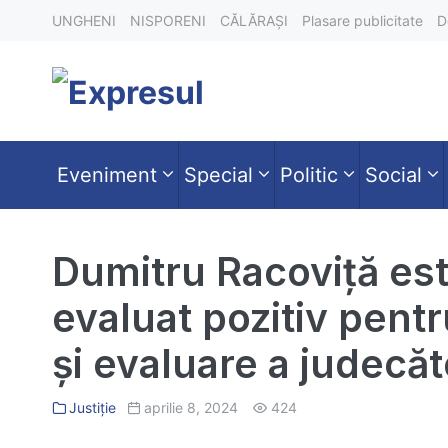
Skip
UNGHENI
NISPORENI
CĂLĂRAȘI
Plasare publicitate
D
to
content
Eveniment
Special
Politic
Social
Dumitru Racoviță est
evaluat pozitiv pentr
și evaluare a judecăt
Justiție
aprilie 8, 2024
424