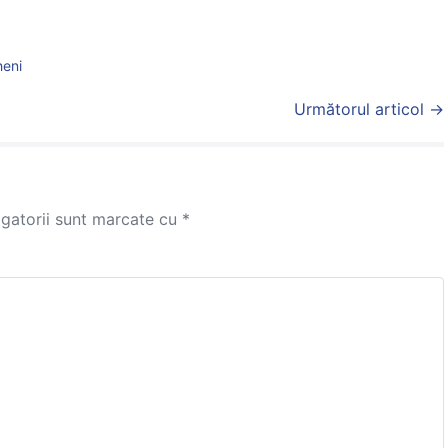
heni
Următorul articol →
igatorii sunt marcate cu
*