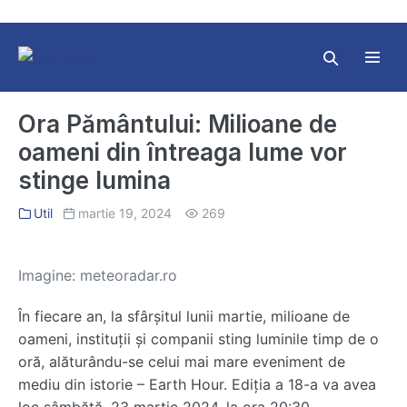
Skip
to
content
Search
Toggl
Toggle
Menu
Ora Pământului: Milioane de
oameni din întreaga lume vor
stinge lumina
Util
martie 19, 2024
269
Imagine: meteoradar.ro
În fiecare an, la sfârșitul lunii martie, milioane de
oameni, instituții și companii sting luminile timp de o
oră, alăturându-se celui mai mare eveniment de
mediu din istorie – Earth Hour. Ediția a 18-a va avea