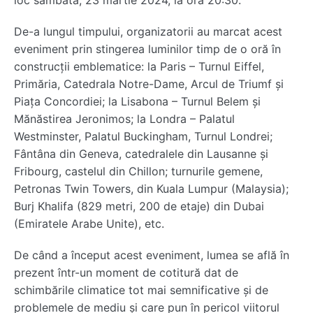
loc sâmbătă, 23 martie 2024, la ora 20:30.
De-a lungul timpului, organizatorii au marcat acest
eveniment prin stingerea luminilor timp de o oră în
construcţii emblematice: la Paris – Turnul Eiffel,
Primăria, Catedrala Notre-Dame, Arcul de Triumf şi
Piaţa Concordiei; la Lisabona – Turnul Belem şi
Mănăstirea Jeronimos; la Londra – Palatul
Westminster, Palatul Buckingham, Turnul Londrei;
Fântâna din Geneva, catedralele din Lausanne şi
Fribourg, castelul din Chillon; turnurile gemene,
Petronas Twin Towers, din Kuala Lumpur (Malaysia);
Burj Khalifa (829 metri, 200 de etaje) din Dubai
(Emiratele Arabe Unite), etc.
De când a început acest eveniment, lumea se află în
prezent într-un moment de cotitură dat de
schimbările climatice tot mai semnificative şi de
problemele de mediu şi care pun în pericol viitorul