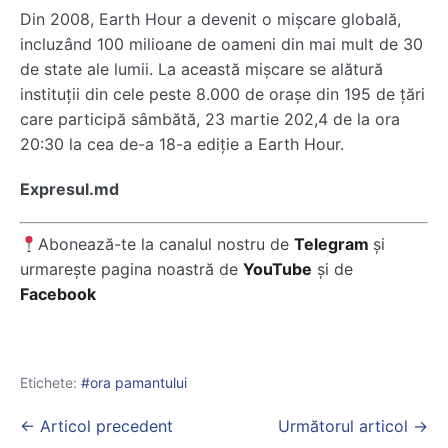
Din 2008, Earth Hour a devenit o mişcare globală,
incluzând 100 milioane de oameni din mai mult de 30
de state ale lumii. La această mișcare se alătură
instituţii din cele peste 8.000 de oraşe din 195 de ţări
care participă sâmbătă, 23 martie 202,4 de la ora
20:30 la cea de-a 18-a ediţie a Earth Hour.
Expresul.md
Abonează-te la canalul nostru de
Telegram
și
urmarește pagina noastră de
YouTube
și de
Facebook
Etichete:
ora pamantului
Post
← Articol precedent
Următorul articol →