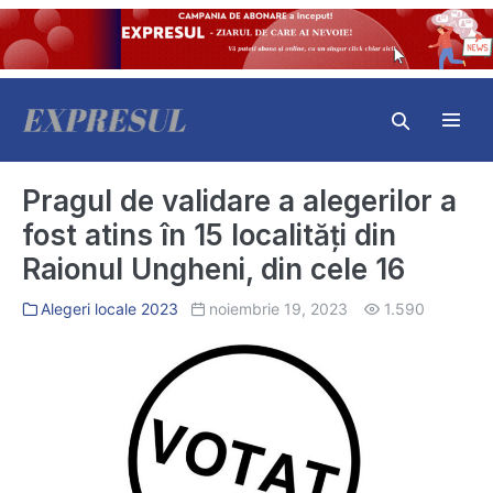
Skip
to
content
Search
Toggl
Toggle
Menu
Pragul de validare a alegerilor a
fost atins în 15 localități din
Raionul Ungheni, din cele 16
Alegeri locale 2023
noiembrie 19, 2023
1.590