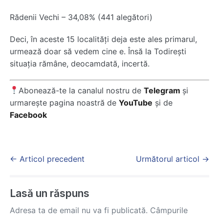
Rădenii Vechi – 34,08% (441 alegători)
Deci, în aceste 15 localități deja este ales primarul,
urmează doar să vedem cine e. Însă la Todirești
situația rămâne, deocamdată, incertă.
Abonează-te la canalul nostru de
Telegram
și
urmarește pagina noastră de
YouTube
și de
Facebook
Post
← Articol precedent
Următorul articol →
Navigation
Lasă un răspuns
Adresa ta de email nu va fi publicată.
Câmpurile