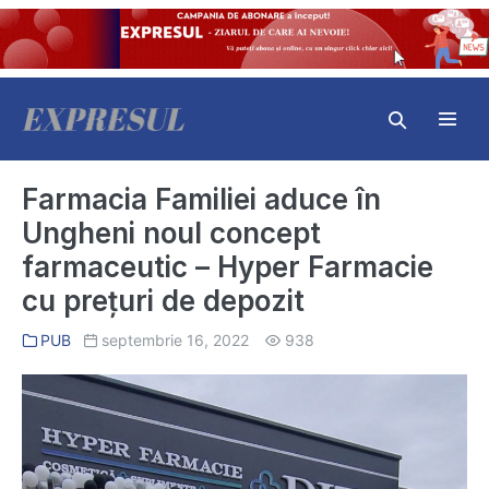
Skip
to
content
Search
Toggl
Toggle
Menu
Farmacia Familiei aduce în
Ungheni noul concept
farmaceutic – Hyper Farmacie
cu prețuri de depozit
PUB
septembrie 16, 2022
938