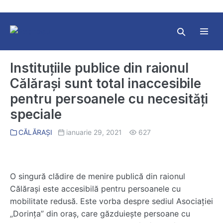
Skip
to
content
Search
Toggl
Toggle
Menu
Instituțiile publice din raionul
Călărași sunt total inaccesibile
pentru persoanele cu necesități
speciale
CĂLĂRAȘI
ianuarie 29, 2021
627
O singură clădire de menire publică din raionul
Călărași este accesibilă pentru persoanele cu
mobilitate redusă. Este vorba despre sediul Asociației
„Dorința” din oraș, care găzduiește persoane cu