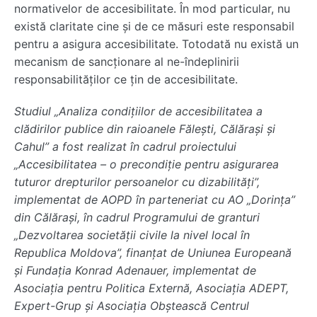
normativelor de accesibilitate. În mod particular, nu
există claritate cine și de ce măsuri este responsabil
pentru a asigura accesibilitate. Totodată nu există un
mecanism de sancționare al ne-îndeplinirii
responsabilităților ce țin de accesibilitate.
Studiul „Analiza condițiilor de accesibilitatea a
clădirilor publice din raioanele Fălești, Călărași și
Cahul” a fost realizat în cadrul proiectului
„Accesibilitatea – o precondiție pentru asigurarea
tuturor drepturilor persoanelor cu dizabilități”,
implementat de AOPD în parteneriat cu AO „Dorința”
din Călărași, în cadrul Programului de granturi
„Dezvoltarea societății civile la nivel local în
Republica Moldova”, finanțat de Uniunea Europeană
și Fundația Konrad Adenauer, implementat de
Asociația pentru Politica Externă, Asociația ADEPT,
Expert-Grup și Asociația Obștească Centrul