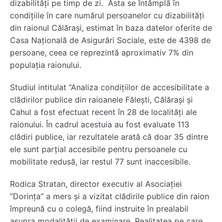
dizabilități pe timp de zi. Asta se întâmplă în
condițiile în care numărul persoanelor cu dizabilități
din raionul Călărași, estimat în baza datelor oferite de
Casa Națională de Asigurări Sociale, este de 4398 de
persoane, ceea ce reprezintă aproximativ 7% din
populația raionului.
Studiul intitulat ”Analiza condițiilor de accesibilitate a
clădirilor publice din raioanele Fălești, Călărași și
Cahul a fost efectuat recent în 28 de localități ale
raionului. În cadrul acestuia au fost evaluate 113
clădiri publice, iar rezultatele arată că doar 35 dintre
ele sunt parțial accesibile pentru persoanele cu
mobilitate redusă, iar restul 77 sunt inaccesibile.
Rodica Stratan, director executiv al Asociației
”Dorința” a mers și a vizitat clădirile publice din raion
împreună cu o colegă, fiind instruite în prealabil
asupra modalității de examinare. Realitatea pe care