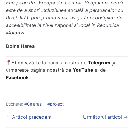
European Pro-Europa din Comrat. Scopul proiectului
este de a spori incluziunea socială a persoanelor cu
dizabilități prin promovarea asigurării condițiilor de
accesibilitate la nivel național și local în Republica
Moldova.
Doina Harea
Abonează-te la canalul nostru de
Telegram
și
urmarește pagina noastră de
YouTube
și de
Facebook
Etichete:
Calarasi
proiect
Post
← Articol precedent
Următorul articol →
Navigation