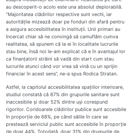
au descoperit-o acolo este una absolut deplorabilă.
”Majoritatea clădirilor respective sunt vechi, iar
autoritățile mizează doar pe fonduri din afară pentru
a asigura accesibilitatea în instituții. Unii primari au
încercat chiar să ne convingă să camuflăm cumva
realitatea, să spunem că la ei în localitate lucrurile
stau bine, însă noi le-am explicat că e în avantajul lor
ca finanțatorii străini să vadă din start cum stau
lucrurile atunci când vor vrea să vină cu un sprijin
financiar în acest sens”, ne-a spus Rodica Stratan.
Astfel, la capitolul accesibilitatea spațiilor interioare,
studiul constată că 87% din grupurile sanitare sunt
inaccesibile și doar 52% dintre uși corespund
rigorilor. Coridoarele clădirilor publice sunt accesibile
în proporție de 68%, pe când sălile în care se
prestează serviciul public sunt accesibile în proporție
de doar 44%. Totodată, doar 31% din drumurile de