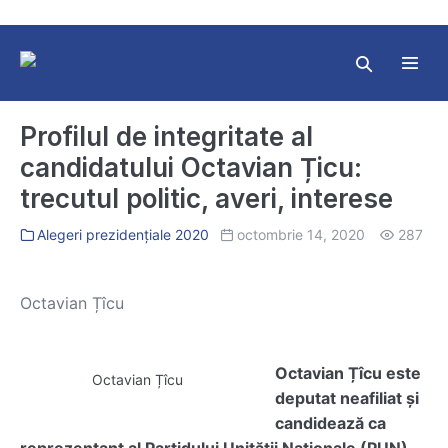
Skip
to
content
Search
Toggl
Toggle
Menu
Profilul de integritate al
candidatului Octavian Țicu:
trecutul politic, averi, interese
Alegeri prezidențiale 2020
octombrie 14, 2020
287
Octavian Țîcu
Octavian Țîcu este
Octavian Țîcu
deputat neafiliat și
candidează ca