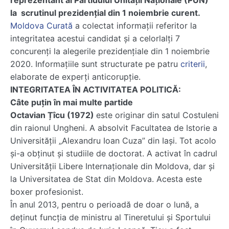
reprezentant al Partidului Unității Naționale (PUN)
la scrutinul prezidențial din 1 noiembrie curent.
Moldova Curată
a colectat informații referitor la
integritatea acestui candidat și a celorlalți 7
concurenți la alegerile prezidențiale din 1 noiembrie
2020. Informațiile sunt structurate pe patru
criterii
,
elaborate de experți anticorupție.
INTEGRITATEA ÎN ACTIVITATEA POLITICĂ:
Câte puțin în mai multe partide
Octavian Țîcu (1972)
este originar din satul Costuleni
din raionul Ungheni. A absolvit Facultatea de Istorie a
Universității „Alexandru Ioan Cuza” din Iași. Tot acolo
și-a obținut și studiile de doctorat. A activat în cadrul
Universității Libere Internaționale din Moldova, dar și
la Universitatea de Stat din Moldova. Acesta este
boxer profesionist.
În anul 2013, pentru o perioadă de doar o lună, a
deținut funcția de ministru al Tineretului și Sportului