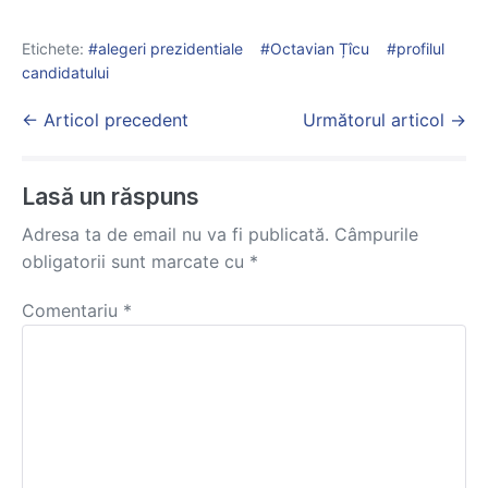
Etichete:
alegeri prezidentiale
Octavian Țîcu
profilul
candidatului
Post
← Articol precedent
Următorul articol →
Navigation
Lasă un răspuns
Adresa ta de email nu va fi publicată.
Câmpurile
obligatorii sunt marcate cu
*
Comentariu
*