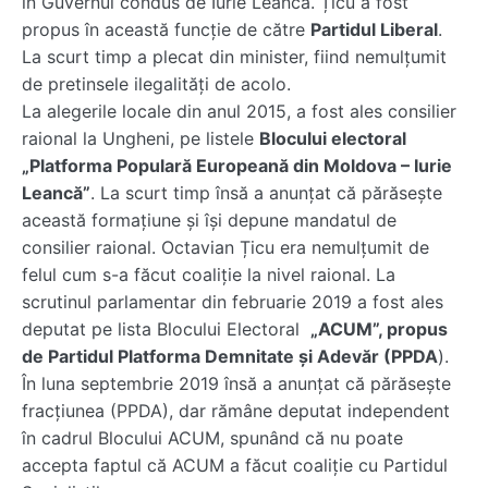
în Guvernul condus de Iurie Leancă. Țicu a fost
propus în această funcție de către
Partidul Liberal
.
La scurt timp a plecat din minister, fiind nemulțumit
de pretinsele ilegalități de acolo.
La alegerile locale din anul 2015, a fost ales consilier
raional la Ungheni, pe listele
Blocului electoral
„Platforma Populară Europeană din Moldova – Iurie
Leancă”
. La scurt timp însă a anunțat că părăsește
această formațiune și își depune mandatul de
consilier raional. Octavian Țicu era nemulțumit de
felul cum s-a făcut coaliție la nivel raional. La
scrutinul parlamentar din februarie 2019 a fost ales
deputat pe lista Blocului Electoral
„ACUM”, propus
de Partidul Platforma Demnitate și Adevăr (PPDA
).
În luna septembrie 2019 însă a anunțat că părăsește
fracțiunea (PPDA), dar rămâne deputat independent
în cadrul Blocului ACUM, spunând că nu poate
accepta faptul că ACUM a făcut coaliție cu Partidul