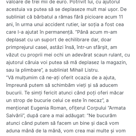
valoare de trei mii de euro. Potrivit lui, cu ajutorul
acestuia va putea să se deplaseze mult mai ușor. De
subliniat că bărbatul a rămas fără picioare acum 11
ani, în urma unui accident rutier, iar soția a fost cea
care l-a ajutat în permanență. ”Până acum m-am
deplasat cu un suport de echilibrare dar, doar
primprejurul casei, astăzi însă, într-un sfârșit, am
văzut cu proprii mei ochi un adevărat scaun rulant, cu
ajutorul căruia voi putea să mă deplasez la magazin,
sau la plimbare”, a subliniat Mihail Listru.
”Vă mulțumim că ne-ați oferit ocazia de a ajuta,
împreună putem să schimbăm vieți și să aducem
bucurii. Te simți fericit atunci când poți oferi măcar
un strop de bucurie celui ce este în necaz”, a
menționat Eugenia Roman, ofițerul Corpului ”Armata
Salvării”, după care a mai adăugat: ”Ne bucurăm
atunci când putem să facem un bine și dacă vom
aduna mână de la mână, vom crea mai multe și vom