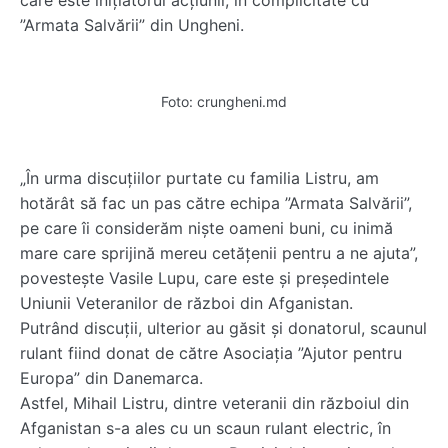
care este inițiatorul acțiunii, în complicitate cu
”Armata Salvării” din Ungheni.
Foto: crungheni.md
„În urma discuțiilor purtate cu familia Listru, am
hotărât să fac un pas către echipa ”Armata Salvării”,
pe care îi considerăm niște oameni buni, cu inimă
mare care sprijină mereu cetățenii pentru a ne ajuta”,
povestește Vasile Lupu, care este și președintele
Uniunii Veteranilor de război din Afganistan.
Putrând discuții, ulterior au găsit și donatorul, scaunul
rulant fiind donat de către Asociația ”Ajutor pentru
Europa” din Danemarca.
Astfel, Mihail Listru, dintre veteranii din războiul din
Afganistan s-a ales cu un scaun rulant electric, în