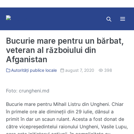
Skip
to
content
Search
Toggl
Toggle
Menu
Bucurie mare pentru un bărbat,
veteran al războiului din
Afganistan
Autorități publice locale
august 7, 2020
398
Foto: crungheni.md
Bucurie mare pentru Mihail Listru din Ungheni. Chiar
în primele ore ale dimineții din 29 iulie, dânsul a
primit în dar un scaun rulant. Acesta a fost donat de
către vicepreședintelui raionului Ungheni, Vasile Lupu,