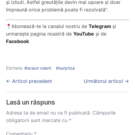
și izbuti. Astfel greutățile devin mai ușoare și doar
împreună orice problemă poate fi rezolvată”.
Abonează-te la canalul nostru de
Telegram
și
urmarește pagina noastră de
YouTube
și de
Facebook
Etichete:
scaun rulant
surpriza
Post
← Articol precedent
Următorul articol →
Navigation
Lasă un răspuns
Adresa ta de email nu va fi publicată.
Câmpurile
obligatorii sunt marcate cu
*
Comentariu
*