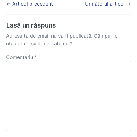
Post
← Articol precedent
Următorul articol →
Navigation
Lasă un răspuns
Adresa ta de email nu va fi publicată.
Câmpurile
obligatorii sunt marcate cu
*
Comentariu
*