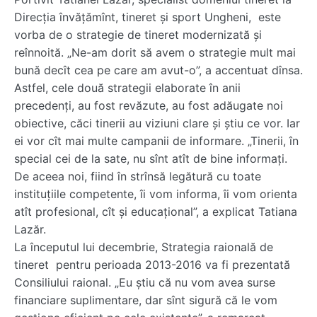
Direcţia învăţămînt, tineret şi sport Ungheni, este
vorba de o strategie de tineret modernizată şi
reînnoită. „Ne-am dorit să avem o strategie mult mai
bună decît cea pe care am avut-o”, a accentuat dînsa.
Astfel, cele două strategii elaborate în anii
precedenţi, au fost revăzute, au fost adăugate noi
obiective, căci tinerii au viziuni clare şi ştiu ce vor. Iar
ei vor cît mai multe campanii de informare. „Tinerii, în
special cei de la sate, nu sînt atît de bine informaţi.
De aceea noi, fiind în strînsă legătură cu toate
instituţiile competente, îi vom informa, îi vom orienta
atît profesional, cît şi educaţional”, a explicat Tatiana
Lazăr.
La începutul lui decembrie, Strategia raională de
tineret pentru perioada 2013-2016 va fi prezentată
Consiliului raional. „Eu ştiu că nu vom avea surse
financiare suplimentare, dar sînt sigură că le vom