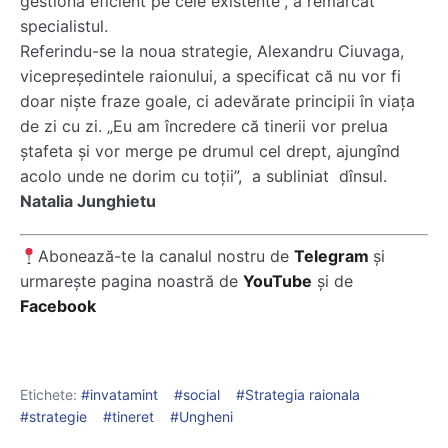
gestiona eficient pe cele existente”, a remarcat
specialistul.
Referindu-se la noua strategie, Alexandru Ciuvaga,
vicepreşedintele raionului, a specificat că nu vor fi
doar nişte fraze goale, ci adevărate principii în viaţa
de zi cu zi. „Eu am încredere că tinerii vor prelua
ştafeta şi vor merge pe drumul cel drept, ajungînd
acolo unde ne dorim cu toţii”, a subliniat dînsul.
Natalia Junghietu
Abonează-te la canalul nostru de
Telegram
și
urmarește pagina noastră de
YouTube
și de
Facebook
Etichete:
invatamint
social
Strategia raionala
strategie
tineret
Ungheni