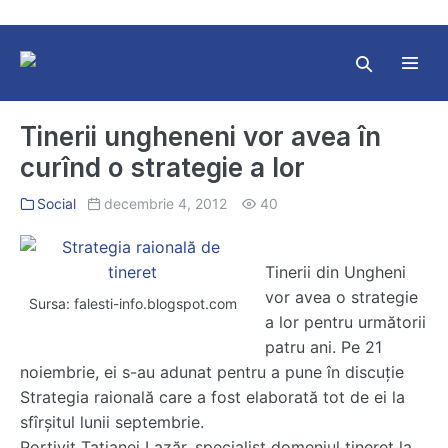
Skip
to
content
Search
Toggl
Toggle
Menu
Tinerii ungheneni vor avea în
curînd o strategie a lor
Social
decembrie 4, 2012
40
Tinerii din Ungheni
vor avea o strategie
Sursa: falesti-info.blogspot.com
a lor pentru următorii
patru ani. Pe 21
noiembrie, ei s-au adunat pentru a pune în discuţie
Strategia raională care a fost elaborată tot de ei la
sfîrşitul lunii septembrie.
Portivit Tatianei Lazăr, specialist domeniul tineret la