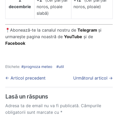
2
+2°
(cer parţial
+12°
(cer parţial
decembrie
noros, ploaie
noros, ploaie)
slabă)
Abonează-te la canalul nostru de
Telegram
și
urmarește pagina noastră de
YouTube
și de
Facebook
Etichete:
prognoza meteo
util
Post
← Articol precedent
Următorul articol →
Navigation
Lasă un răspuns
Adresa ta de email nu va fi publicată.
Câmpurile
obligatorii sunt marcate cu
*