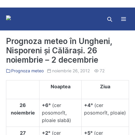
Skip
to
content
Search
Toggl
Toggle
Menu
Prognoza meteo în Ungheni,
Nisporeni și Călărași. 26
noiembrie – 2 decembrie
Prognoza meteo
noiembrie 26, 2012
72
Noaptea
Ziua
26
+6°
(cer
+4°
(cer
noiembrie
posomorît,
posomorît, ploaie)
ploaie slabă)
27
+2°
(cer
+5°
(cer