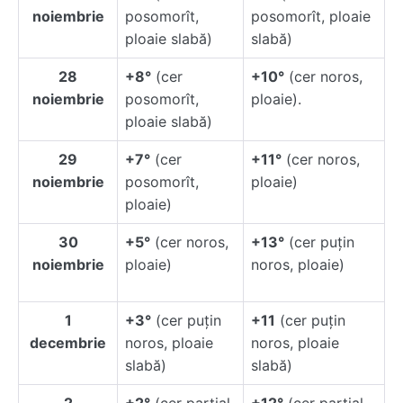
noiembrie
posomorît,
posomorît, ploaie
ploaie slabă)
slabă)
28
+8°
(cer
+10°
(cer noros,
noiembrie
posomorît,
ploaie).
ploaie slabă)
29
+7°
(cer
+11°
(cer noros,
noiembrie
posomorît,
ploaie)
ploaie)
30
+5°
(cer noros,
+13°
(cer puţin
noiembrie
ploaie)
noros, ploaie)
1
+3°
(cer puţin
+11
(cer puţin
decembrie
noros, ploaie
noros, ploaie
slabă)
slabă)