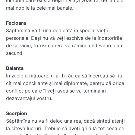
lucrurile care există deja în viaţa voastră, de la cele
mai nobile la cele mai banale.
Fecioara
Săptămîna va fi una dedicată în special vieţii
personale. Deşi nu vă veţi eschiva de la îndatoririle
de serviciu, totuşi cariera va rămîne undeva în plan
secund.
Balanţa
În zilele următoare, n-ar fi rău ca să încercaţi să fiţi
cît mai conciliante şi mai diplomate, pentru că orice
conflict pe care îl veţi avea se va termina în
dezavantajul vostru.
Scorpion
Săptămîna nu va fi deloc una rea, dacă sînteţi atenţi
la cîteva lucruri. Trebuie să aveţi grijă la tot ceea ce