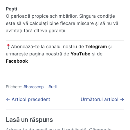
Peşti
O perioadă propice schimbărilor. Singura condiţie
este să vă calculaţi bine fiecare mişcare şi să nu vă
avîntaţi fără cîteva garanţii.
Abonează-te la canalul nostru de
Telegram
și
urmarește pagina noastră de
YouTube
și de
Facebook
Etichete:
horoscop
util
Post
← Articol precedent
Următorul articol →
Navigation
Lasă un răspuns
Adresa ta de email nu va fi publicată.
Câmpurile