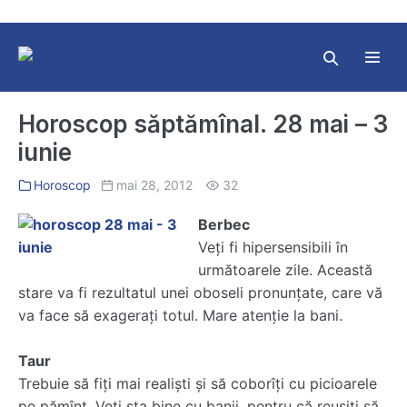
Skip
to
content
Search
Toggl
Toggle
Menu
Horoscop săptămînal. 28 mai – 3
iunie
Horoscop
mai 28, 2012
32
Berbec
Veţi fi hipersensibili în
următoarele zile. Această
stare va fi rezultatul unei oboseli pronunţate, care vă
va face să exageraţi totul. Mare atenţie la bani.
Taur
Trebuie să fiţi mai realişti şi să coborîţi cu picioarele
pe pămînt. Veţi sta bine cu banii, pentru că reuşiţi să