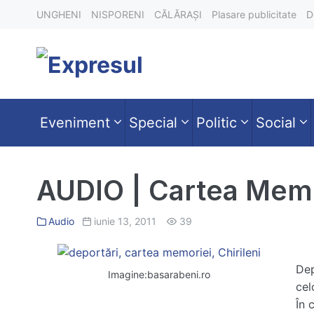
Skip
UNGHENI
NISPORENI
CĂLĂRAȘI
Plasare publicitate
D
to
content
Eveniment
Special
Politic
Social
AUDIO | Cartea Memo
Audio
iunie 13, 2011
39
Dep
Imagine:basarabeni.ro
cel
În 