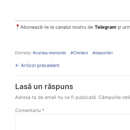
Abonează-te la canalul nostru de
Telegram
și ur
Etichete:
cartea memoriei
Chirileni
deportări
Post
← Articol precedent
Navigation
Lasă un răspuns
Adresa ta de email nu va fi publicată.
Câmpurile obl
Comentariu
*