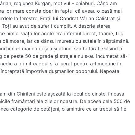
Vârlan, regiunea Kurgan, motivul – chiaburi. Când am
na lor mare consta doar în faptul că aveau o casă mai
rdele la ferestre. Frații lui Condrat Vârlan Calistrat și
. Toți au avut de suferit cumplit. A descrie starea
e nimic, viața lor acolo era infernul direct, foame, frig
ea că moare, iar ca dânsul mureau cu sutele în săptămână.
morții nu-l mai copleșea și atunci s-a hotârât. Găsind o
ig de peste 50 de grade și strajele nu s-au încumetat să-i
edic a primit cadoul și a lucrat pentru a-l menține în
ră îndreptată împotriva dușmanilor poporului. Nepoata
m din Chirileni este așezată la locul de cinste, în casa
micile frământări ale zilelor noastre. De aceea cele 500 de
enea categorie de cetățeni, o amintire ce ar trebui să fie