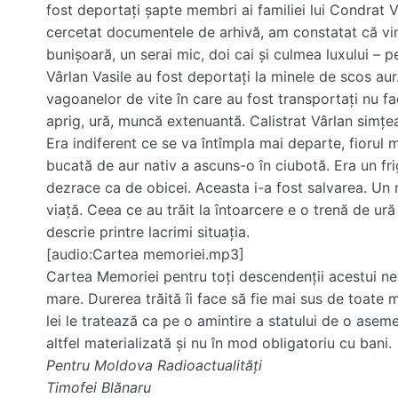
fost deportați șapte membri ai familiei lui Condrat 
cercetat documentele de arhivă, am constatat că vi
bunișoară, un serai mic, doi cai și culmea luxului – pe
Vârlan Vasile au fost deportați la minele de scos aur
vagoanelor de vite în care au fost transportați nu fac
aprig, ură, muncă extenuantă. Calistrat Vârlan simț
Era indiferent ce se va întîmpla mai departe, fiorul 
bucată de aur nativ a ascuns-o în ciubotă. Era un fr
dezrace ca de obicei. Aceasta i-a fost salvarea. Un m
viață. Ceea ce au trăit la întoarcere e o trenă de u
descrie printre lacrimi situația.
[audio:Cartea memoriei.mp3]
Cartea Memoriei pentru toți descendenții acestui nea
mare. Durerea trăită îi face să fie mai sus de toate 
lei le tratează ca pe o amintire a statului de o asem
altfel materializată și nu în mod obligatoriu cu bani.
Pentru Moldova Radioactualități
Timofei Blănaru