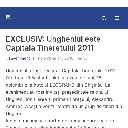
Skip
to
content
Search
Toggl
Toggle
Menu
EXCLUSIV: Ungheniul este
Capitala Tineretului 2011
Eveniment
noiembrie 14, 2010
37
Ungheniul a fost declarat Capitala Tineretului 2011.
Oferirea oficială a titlului va avea loc luni, 15
noiembrie la hotelul LEOGRAND din Chişinău. La
eveniment au fost invitaţi preşedintele raionului
Ungheni, Ion Harea şi primarul oraşului, Alexandru
Ambros. Aceştia vor fi însoţiţi de un grup de tineri din
Ungheni.
Ideea concursului aparține Forumului European de
Tineret, acesta fiind implementat în Europa pe