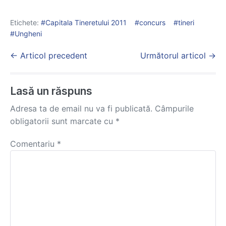
Etichete:
Capitala Tineretului 2011
concurs
tineri
Ungheni
Post
← Articol precedent
Următorul articol →
Navigation
Lasă un răspuns
Adresa ta de email nu va fi publicată.
Câmpurile
obligatorii sunt marcate cu
*
Comentariu
*