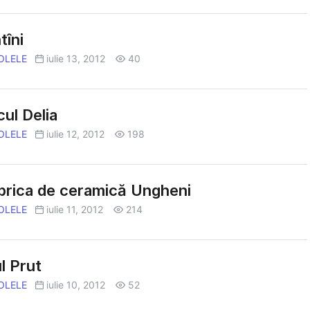
tîni
OLELE
iulie 13, 2012
40
ul Delia
OLELE
iulie 12, 2012
198
brica de ceramică Ungheni
OLELE
iulie 11, 2012
214
l Prut
OLELE
iulie 10, 2012
52