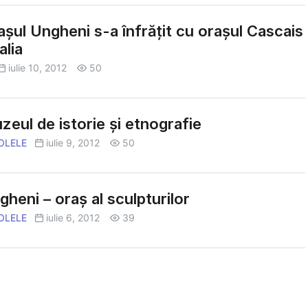
şul Ungheni s-a înfrăţit cu oraşul Cascais
alia
iulie 10, 2012
50
eul de istorie şi etnografie
OLELE
iulie 9, 2012
50
heni – oraş al sculpturilor
OLELE
iulie 6, 2012
39