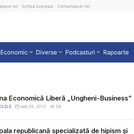
espre noi
Echipa Expresul
Contactează-ne!
Economic
Diverse
Podcasturi
Rapoarte
na Economică Liberă „Ungheni-Business”
OLELE
iulie 29, 2012
59
ala republicană specializată de hipism şi