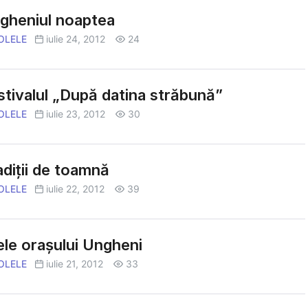
gheniul noaptea
OLELE
iulie 24, 2012
24
tivalul „După datina străbună”
OLELE
iulie 23, 2012
30
diții de toamnă
OLELE
iulie 22, 2012
39
ele oraşului Ungheni
OLELE
iulie 21, 2012
33