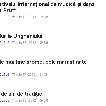
tivalul internaţional de muzică şi dans
a Prut”
OLELE
iulie 19, 2012
38
orile Ungheniului
OLELE
iulie 18, 2012
36
e mai fine arome, cele mai rafinate
OLELE
iulie 17, 2012
33
de ani de tradiţie
OLELE
iulie 16, 2012
36