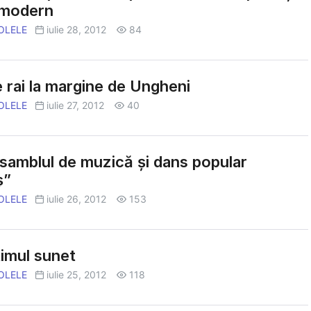
 modern
OLELE
iulie 28, 2012
84
e rai la margine de Ungheni
OLELE
iulie 27, 2012
40
samblul de muzică şi dans popular
ş”
OLELE
iulie 26, 2012
153
imul sunet
OLELE
iulie 25, 2012
118