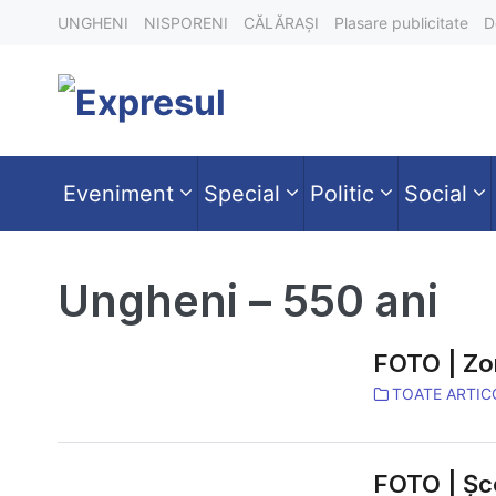
Skip
UNGHENI
NISPORENI
CĂLĂRAȘI
Plasare publicitate
D
to
content
Eveniment
Special
Politic
Social
Ungheni – 550 ani
FOTO | Zo
TOATE ARTIC
FOTO
|
Zona
FOTO | Şco
Economică