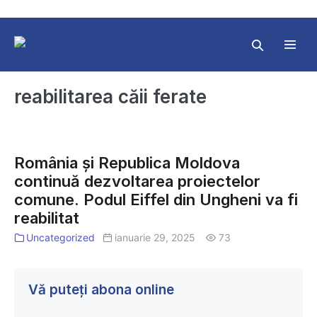
Skip
to
content
Search
Toggl
Toggle
Menu
reabilitarea căii ferate
România
și
România și Republica Moldova
Republica
continuă dezvoltarea proiectelor
Moldova
comune. Podul Eiffel din Ungheni va fi
continuă
reabilitat
dezvoltarea
proiectelor
Uncategorized
ianuarie 29, 2025
73
comune.
Podul
Eiffel
Vă puteți abona online
din