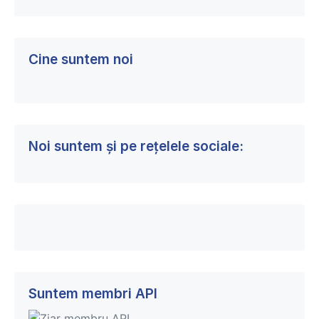
Ungheni
va
fi
Cine suntem noi
reabilitat
Noi suntem și pe rețelele sociale:
Suntem membri API