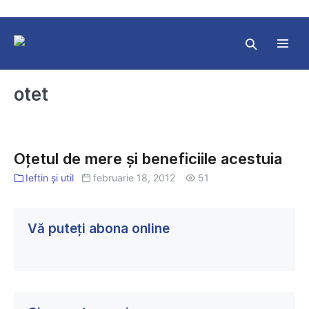
Skip
to
content
Search
Toggl
Toggle
Menu
otet
Oţetul
de
Oţetul de mere şi beneficiile acestuia
mere
Ieftin și util
februarie 18, 2012
51
şi
beneficiile
acestuia
Vă puteți abona online