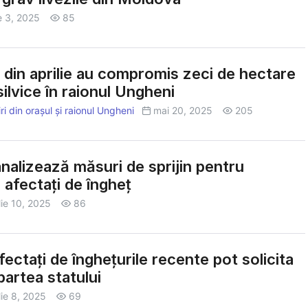
e 3, 2025
85
e din aprilie au compromis zeci de hectare
silvice în raionul Ungheni
i din orașul și raionul Ungheni
mai 20, 2025
205
nalizează măsuri de sprijin pentru
i afectați de îngheț
lie 10, 2025
86
fectați de înghețurile recente pot solicita
partea statului
lie 8, 2025
69