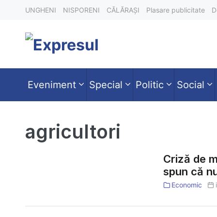
Skip
UNGHENI
NISPORENI
CĂLĂRAȘI
Plasare publicitate
D
to
content
Eveniment
Special
Politic
Social
agricultori
Criză de m
spun că nu
Criză
de
Economic
motorină
în