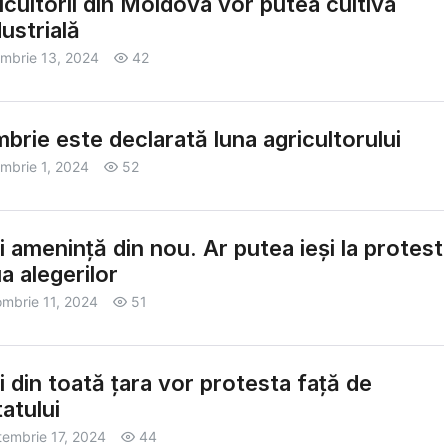
icultorii din Moldova vor putea cultiva
ustrială
embrie 13, 2024
42
brie este declarată luna agricultorului
embrie 1, 2024
52
ii amenință din nou. Ar putea ieși la protest
ua alegerilor
ombrie 11, 2024
51
ii din toată țara vor protesta față de
tatului
tembrie 17, 2024
44