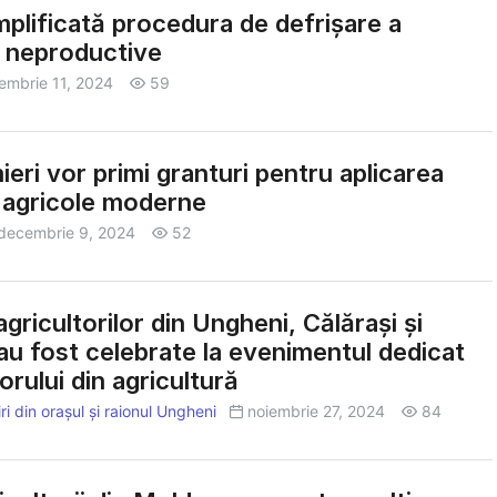
mplificată procedura de defrișare a
or neproductive
embrie 11, 2024
59
ieri vor primi granturi pentru aplicarea
r agricole moderne
decembrie 9, 2024
52
agricultorilor din Ungheni, Călărași și
au fost celebrate la evenimentul dedicat
torului din agricultură
i din orașul și raionul Ungheni
noiembrie 27, 2024
84