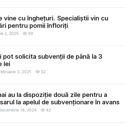
e vine cu înghețuri. Specialiștii vin cu
i pentru pomii înfloriți
lie 2, 2025
99
i pot solicita subvenții de până la 3
 lei
februarie 3, 2025
32
ai au la dispoziție două zile pentru a
arul la apelul de subvenționare în avans
decembrie 18, 2024
42