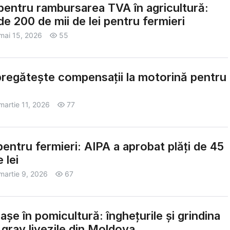
 pentru rambursarea TVA în agricultură:
de 200 de mii de lei pentru fermieri
mai 15, 2026
55
regătește compensații la motorină pentru
martie 11, 2026
77
pentru fermieri: AIPA a aprobat plăți de 45
 lei
martie 9, 2026
67
așe în pomicultură: înghețurile și grindina
 grav livezile din Moldova