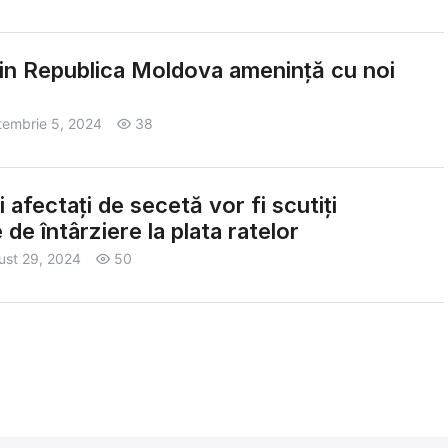
din Republica Moldova amenință cu noi
tembrie 5, 2024
38
i afectați de secetă vor fi scutiți
e de întârziere la plata ratelor
ust 29, 2024
50